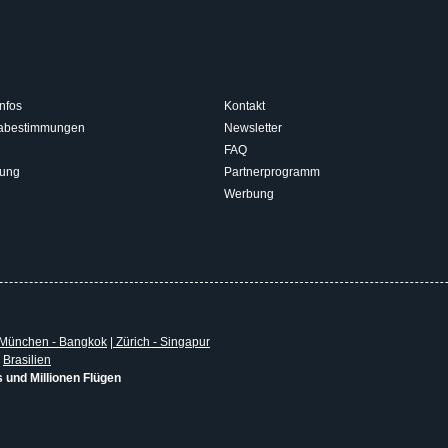
nfos
Kontakt
isabestimmungen
Newsletter
FAQ
rung
Partnerprogramm
Werbung
München - Bangkok
|
Zürich - Singapur
|
Brasilien
s und Millionen Flügen