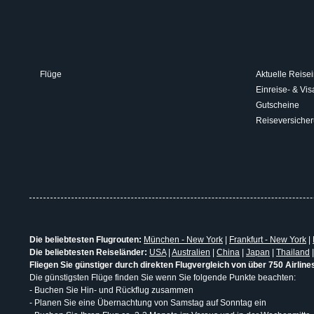
Flüge
Aktuelle Reisei
Einreise- & V
Gutscheine
Reiseversiche
Die beliebtesten Flugrouten:
München - New York
|
Frankfurt - New York
|
Die beliebtesten Reiseländer:
USA
|
Australien
|
China
|
Japan
|
Thailand
Fliegen Sie günstiger durch direkten Flugvergleich von über 750 Airline
Die günstigsten Flüge finden Sie wenn Sie folgende Punkte beachten:
- Buchen Sie Hin- und Rückflug zusammen
- Planen Sie eine Übernachtung von Samstag auf Sonntag ein