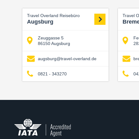
Travel Overland Reisebüro
Travel 
Augsburg
Brem
Zeuggasse 5
Fe
86150 Augsburg
28
augsburg@travel-overland.de
br
0821 - 343270
04