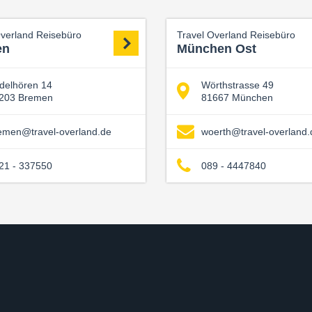
Overland Reisebüro
Travel Overland Reisebüro
en
München Ost
delhören 14
Wörthstrasse 49
203 Bremen
81667 München
emen@travel-overland.de
woerth@travel-overland.
21 - 337550
089 - 4447840