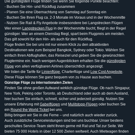
Die günstigsten Flüge finden Sie wenn Sie folgende Punkte beachten:
- Buchen Sie Hin- und Rückflug zusammen
- Planen Sie eine Übernachtung von Samstag auf Sonntag ein
- Buchen Sie Ihren Flug ca. 2-3 Monate im Voraus und in der Wochenmitte
- Nutzen Sie Rail & Fly Angebote insbesondere bei Langstrecken Flügen
Wer einen
Langstrecken Flug
in der Wochenmitte bucht, fliegt in der Regel
günstiger. Wer an einem Dienstag fliegt, spart beim Flugpreis am meisten.
Das gilt sowohl für den Hin- als auch für den Rückflug.
Flüge finden Sie bei uns mit nur einem Klick zu den attraktivsten
Destinationen wie zum Beispiel Bangkok, Sydney oder Tokio. Wählen Sie
einfach Ihren Abflughafen, das Reiseziel und geben Sie die gewünschten
Flugtermine ein. Nach wenigen Augenblicken erhalten Sie die
günstigsten
Flüge
von allen verfügbaren Airlines übersichtlich angezeigt.
Wir listen die Tarife für
Linienflüge
, Charterflüge und
Low Cost Angebote
.
Diese Flüge können Sie ganz bequem von zu Hause aus buchen.
Günstige Flüge zu internationalen Zielen
Finden Sie ohne großen Aufwand wirklich günstige Flüge. Ob nach Singapur,
New York, Peking oder Toronto, ab Deutschland oder auch ab dem Ausland,
hier buchen Sie einfach, schnell, sicher und jederzeit günstig. Nutzen Sie
unsere Erfahrung mit
Gabelflügen
und
Mulitstopp-Flügen
oder buchen Sie
ein
Round the World Ticket
bei uns.
Billig bringen wir Sie in die Ferne – und natürlich auch wieder zurück.
Auch zusätzliche Serviceleistungen sind bei uns buchbar. Unser bestens
geschultes Service-Team steht Ihnen gerne mit Rat und Tat zur Seite. Wir
bieten 75 000 Hotels in über 12 500 Zielen weltweit. Auch Mietwagen finden