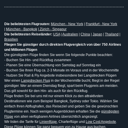
Die beliebtesten Flugrouten:
München - New York
|
Frankfurt - New York
|
München - Bangkok
|
Zürich - Singapur
Die beliebtesten Reiseländer:
USA
|
Australien
|
China
|
Japan
|
Thailand
|
Brasilien
Fliegen Sie günstiger durch direkten Flugvergleich von über 750 Airlines
und Millionen Flügen
Die günstigsten Flüge finden Sie wenn Sie folgende Punkte beachten:
- Buchen Sie Hin- und Rückflug zusammen
- Planen Sie eine Übernachtung von Samstag auf Sonntag ein
- Buchen Sie Ihren Flug ca. 2-3 Monate im Voraus und in der Wochenmitte
- Nutzen Sie Rail & Fly Angebote insbesondere bei Langstrecken Flügen
Wer einen
Langstrecken Flug
in der Wochenmitte bucht, fliegt in der Regel
günstiger. Wer an einem Dienstag fliegt, spart beim Flugpreis am meisten.
Das gilt sowohl für den Hin- als auch für den Rückflug.
Flüge finden Sie bei uns mit nur einem Klick zu den attraktivsten
Destinationen wie zum Beispiel Bangkok, Sydney oder Tokio. Wählen Sie
einfach Ihren Abflughafen, das Reiseziel und geben Sie die gewünschten
Flugtermine ein. Nach wenigen Augenblicken erhalten Sie die
günstigsten
Flüge
von allen verfügbaren Airlines übersichtlich angezeigt.
Wir listen die Tarife für
Linienflüge
, Charterflüge und
Low Cost Angebote
.
Diese Flüge können Sie ganz bequem von zu Hause aus buchen.