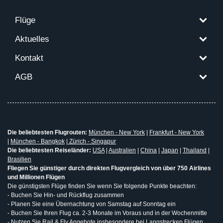
Flüge
Aktuelles
Kontakt
AGB
Die beliebtesten Flugrouten:
München - New York
|
Frankfurt - New York
|
München - Bangkok
|
Zürich - Singapur
Die beliebtesten Reiseländer:
USA
|
Australien
|
China
|
Japan
|
Thailand
|
Brasilien
Fliegen Sie günstiger durch direkten Flugvergleich von über 750 Airlines
und Millionen Flügen
Die günstigsten Flüge finden Sie wenn Sie folgende Punkte beachten:
- Buchen Sie Hin- und Rückflug zusammen
- Planen Sie eine Übernachtung von Samstag auf Sonntag ein
- Buchen Sie Ihren Flug ca. 2-3 Monate im Voraus und in der Wochenmitte
- Nutzen Sie Rail & Fly Angebote insbesondere bei Langstrecken Flügen