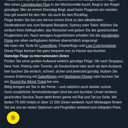
Wer einen
Langstrecken Flug
in der Wochenmitte bucht, fliegt in der Regel
günstiger. Wer an einem Dienstag fliegt, spart beim Flugpreis am meisten.
Das gilt sowohl für den Hin- als auch für den Rückflug.
Flüge finden Sie bei uns mit nur einem Klick zu den attraktivsten
Destinationen wie zum Beispiel Bangkok, Sydney oder Tokio. Wählen Sie
einfach Ihren Abflughafen, das Reiseziel und geben Sie die gewünschten
Flugtermine ein. Nach wenigen Augenblicken erhalten Sie die
günstigsten
Flüge
von allen verfügbaren Airlines übersichtlich angezeigt.
Wir listen die Tarife für
Linienflüge
, Charterflüge und
Low Cost Angebote
.
Diese Flüge können Sie ganz bequem von zu Hause aus buchen.
Günstige Flüge zu internationalen Zielen
Finden Sie ohne großen Aufwand wirklich günstige Flüge. Ob nach Singapur,
New York, Peking oder Toronto, ab Deutschland oder auch ab dem Ausland,
hier buchen Sie einfach, schnell, sicher und jederzeit günstig. Nutzen Sie
unsere Erfahrung mit
Gabelflügen
und
Mulitstopp-Flügen
oder buchen Sie
ein
Round the World Ticket
bei uns.
Billig bringen wir Sie in die Ferne – und natürlich auch wieder zurück.
Auch zusätzliche Serviceleistungen sind bei uns buchbar. Unser bestens
geschultes Service-Team steht Ihnen gerne mit Rat und Tat zur Seite. Wir
bieten 75 000 Hotels in über 12 500 Zielen weltweit. Auch Mietwagen finden
Sie bei uns an vielen Stationen und Flughäfen weltweit zum billigsten Preis.