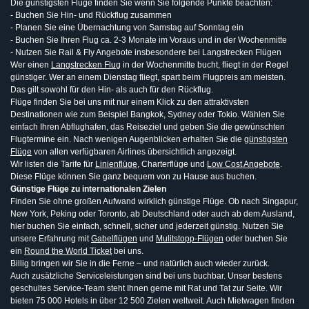
Die günstigsten Flüge finden Sie wenn Sie folgende Punkte beachten:
- Buchen Sie Hin- und Rückflug zusammen
- Planen Sie eine Übernachtung von Samstag auf Sonntag ein
- Buchen Sie Ihren Flug ca. 2-3 Monate im Voraus und in der Wochenmitte
- Nutzen Sie Rail & Fly Angebote insbesondere bei Langstrecken Flügen
Wer einen
Langstrecken Flug
in der Wochenmitte bucht, fliegt in der Regel
günstiger. Wer an einem Dienstag fliegt, spart beim Flugpreis am meisten.
Das gilt sowohl für den Hin- als auch für den Rückflug.
Flüge finden Sie bei uns mit nur einem Klick zu den attraktivsten
Destinationen wie zum Beispiel Bangkok, Sydney oder Tokio. Wählen Sie
einfach Ihren Abflughafen, das Reiseziel und geben Sie die gewünschten
Flugtermine ein. Nach wenigen Augenblicken erhalten Sie die
günstigsten
Flüge
von allen verfügbaren Airlines übersichtlich angezeigt.
Wir listen die Tarife für
Linienflüge
, Charterflüge und
Low Cost Angebote
.
Diese Flüge können Sie ganz bequem von zu Hause aus buchen.
Günstige Flüge zu internationalen Zielen
Finden Sie ohne großen Aufwand wirklich günstige Flüge. Ob nach Singapur,
New York, Peking oder Toronto, ab Deutschland oder auch ab dem Ausland,
hier buchen Sie einfach, schnell, sicher und jederzeit günstig. Nutzen Sie
unsere Erfahrung mit
Gabelflügen
und
Mulitstopp-Flügen
oder buchen Sie
ein
Round the World Ticket
bei uns.
Billig bringen wir Sie in die Ferne – und natürlich auch wieder zurück.
Auch zusätzliche Serviceleistungen sind bei uns buchbar. Unser bestens
geschultes Service-Team steht Ihnen gerne mit Rat und Tat zur Seite. Wir
bieten 75 000 Hotels in über 12 500 Zielen weltweit. Auch Mietwagen finden