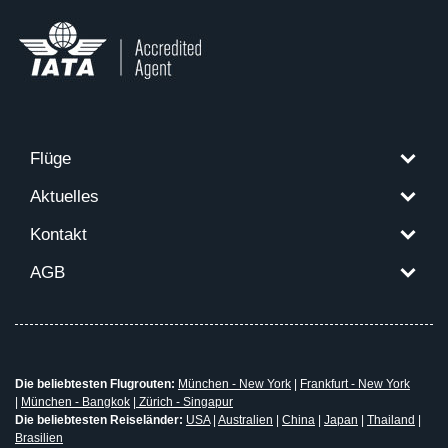
Flüge
Aktuelles
Kontakt
AGB
Die beliebtesten Flugrouten:
München - New York
|
Frankfurt - New York
|
München - Bangkok
|
Zürich - Singapur
Die beliebtesten Reiseländer:
USA
|
Australien
|
China
|
Japan
|
Thailand
|
Brasilien