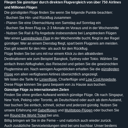
Fliegen Sie günstiger durch direkten Flugvergleich von über 750 Airlines
und Millionen Flügen
Die günstigsten Flüge finden Sie wenn Sie folgende Punkte beachten:
- Buchen Sie Hin- und Rückflug zusammen
- Planen Sie eine Übernachtung von Samstag auf Sonntag ein
- Buchen Sie Ihren Flug ca. 2-3 Monate im Voraus und in der Wochenmitte
- Nutzen Sie Rail & Fly Angebote insbesondere bei Langstrecken Flügen
Wer einen
Langstrecken Flug
in der Wochenmitte bucht, fliegt in der Regel
günstiger. Wer an einem Dienstag fliegt, spart beim Flugpreis am meisten.
Das gilt sowohl für den Hin- als auch für den Rückflug.
Flüge finden Sie bei uns mit nur einem Klick zu den attraktivsten
Destinationen wie zum Beispiel Bangkok, Sydney oder Tokio. Wählen Sie
einfach Ihren Abflughafen, das Reiseziel und geben Sie die gewünschten
Flugtermine ein. Nach wenigen Augenblicken erhalten Sie die
günstigsten
Flüge
von allen verfügbaren Airlines übersichtlich angezeigt.
Wir listen die Tarife für
Linienflüge
, Charterflüge und
Low Cost Angebote
.
Diese Flüge können Sie ganz bequem von zu Hause aus buchen.
Günstige Flüge zu internationalen Zielen
Finden Sie ohne großen Aufwand wirklich günstige Flüge. Ob nach Singapur,
New York, Peking oder Toronto, ab Deutschland oder auch ab dem Ausland,
hier buchen Sie einfach, schnell, sicher und jederzeit günstig. Nutzen Sie
unsere Erfahrung mit
Gabelflügen
und
Mulitstopp-Flügen
oder buchen Sie
ein
Round the World Ticket
bei uns.
Billig bringen wir Sie in die Ferne – und natürlich auch wieder zurück.
Auch zusätzliche Serviceleistungen sind bei uns buchbar. Unser bestens