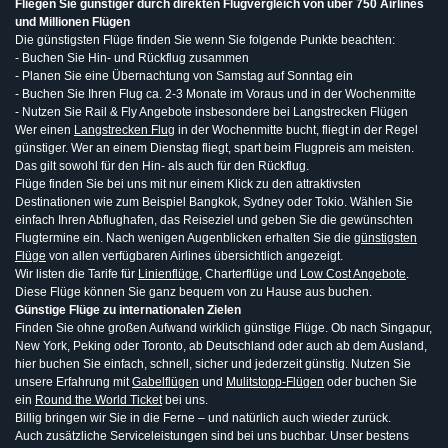
Fliegen Sie günstiger durch direkten Flugvergleich von über 750 Airlines
und Millionen Flügen
Die günstigsten Flüge finden Sie wenn Sie folgende Punkte beachten:
- Buchen Sie Hin- und Rückflug zusammen
- Planen Sie eine Übernachtung von Samstag auf Sonntag ein
- Buchen Sie Ihren Flug ca. 2-3 Monate im Voraus und in der Wochenmitte
- Nutzen Sie Rail & Fly Angebote insbesondere bei Langstrecken Flügen
Wer einen
Langstrecken Flug
in der Wochenmitte bucht, fliegt in der Regel
günstiger. Wer an einem Dienstag fliegt, spart beim Flugpreis am meisten.
Das gilt sowohl für den Hin- als auch für den Rückflug.
Flüge finden Sie bei uns mit nur einem Klick zu den attraktivsten
Destinationen wie zum Beispiel Bangkok, Sydney oder Tokio. Wählen Sie
einfach Ihren Abflughafen, das Reiseziel und geben Sie die gewünschten
Flugtermine ein. Nach wenigen Augenblicken erhalten Sie die
günstigsten
Flüge
von allen verfügbaren Airlines übersichtlich angezeigt.
Wir listen die Tarife für
Linienflüge
, Charterflüge und
Low Cost Angebote
.
Diese Flüge können Sie ganz bequem von zu Hause aus buchen.
Günstige Flüge zu internationalen Zielen
Finden Sie ohne großen Aufwand wirklich günstige Flüge. Ob nach Singapur,
New York, Peking oder Toronto, ab Deutschland oder auch ab dem Ausland,
hier buchen Sie einfach, schnell, sicher und jederzeit günstig. Nutzen Sie
unsere Erfahrung mit
Gabelflügen
und
Mulitstopp-Flügen
oder buchen Sie
ein
Round the World Ticket
bei uns.
Billig bringen wir Sie in die Ferne – und natürlich auch wieder zurück.
Auch zusätzliche Serviceleistungen sind bei uns buchbar. Unser bestens