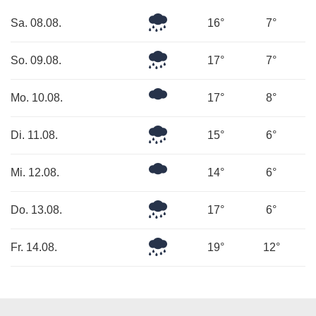
Mäßiger
Sa. 08.08.
16°
7°
Regen
Mäßiger
So. 09.08.
17°
7°
Regen
Ein
Mo. 10.08.
17°
8°
paar
Wolken
Leichter
Di. 11.08.
15°
6°
Regen
Mäßig
Mi. 12.08.
14°
6°
bewölkt
Leichter
Do. 13.08.
17°
6°
Regen
Leichter
Fr. 14.08.
19°
12°
Regen