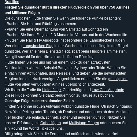
Brasilien
Fliegen Sie günstiger durch direkten Flugvergleich von über 750 Airlines
und Millionen Flügen
Die günstigsten Flüge finden Sie wenn Sie folgende Punkte beachten:
- Buchen Sie Hin- und Rückflug zusammen
- Planen Sie eine Übernachtung von Samstag auf Sonntag ein
- Buchen Sie Ihren Flug ca. 2-3 Monate im Voraus und in der Wochenmitte
- Nutzen Sie Rail & Fly Angebote insbesondere bei Langstrecken Flügen
Wer einen
Langstrecken Flug
in der Wochenmitte bucht, fliegt in der Regel
günstiger. Wer an einem Dienstag fliegt, spart beim Flugpreis am meisten.
Das gilt sowohl für den Hin- als auch für den Rückflug.
Flüge finden Sie bei uns mit nur einem Klick zu den attraktivsten
Destinationen wie zum Beispiel Bangkok, Sydney oder Tokio. Wählen Sie
einfach Ihren Abflughafen, das Reiseziel und geben Sie die gewünschten
Flugtermine ein. Nach wenigen Augenblicken erhalten Sie die
günstigsten
Flüge
von allen verfügbaren Airlines übersichtlich angezeigt.
Wir listen die Tarife für
Linienflüge
, Charterflüge und
Low Cost Angebote
.
Diese Flüge können Sie ganz bequem von zu Hause aus buchen.
Günstige Flüge zu internationalen Zielen
Finden Sie ohne großen Aufwand wirklich günstige Flüge. Ob nach Singapur,
New York, Peking oder Toronto, ab Deutschland oder auch ab dem Ausland,
hier buchen Sie einfach, schnell, sicher und jederzeit günstig. Nutzen Sie
unsere Erfahrung mit
Gabelflügen
und
Mulitstopp-Flügen
oder buchen Sie
ein
Round the World Ticket
bei uns.
Billig bringen wir Sie in die Ferne – und natürlich auch wieder zurück.