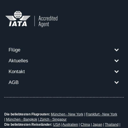
Flüge
Aktuelles
Kontakt
AGB
Die beliebtesten Flugrouten:
München - New York
|
Frankfurt - New York
|
München - Bangkok
|
Zürich - Singapur
Die beliebtesten Reiseländer:
USA
|
Australien
|
China
|
Japan
|
Thailand
|