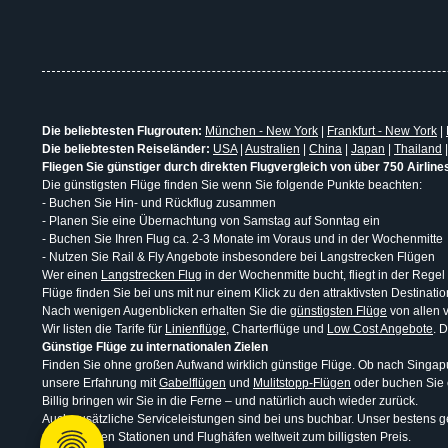
Die beliebtesten Flugrouten:
München - New York
|
Frankfurt - New York
|
Die beliebtesten Reiseländer:
USA
|
Australien
|
China
|
Japan
|
Thailand
Fliegen Sie günstiger durch direkten Flugvergleich von über 750 Airline
Die günstigsten Flüge finden Sie wenn Sie folgende Punkte beachten:
- Buchen Sie Hin- und Rückflug zusammen
- Planen Sie eine Übernachtung von Samstag auf Sonntag ein
- Buchen Sie Ihren Flug ca. 2-3 Monate im Voraus und in der Wochenmitte
- Nutzen Sie Rail & Fly Angebote insbesondere bei Langstrecken Flügen
Wer einen
Langstrecken Flug
in der Wochenmitte bucht, fliegt in der Regel
Flüge finden Sie bei uns mit nur einem Klick zu den attraktivsten Destina
Nach wenigen Augenblicken erhalten Sie die
günstigsten Flüge
von allen v
Wir listen die Tarife für
Linienflüge
, Charterflüge und
Low Cost Angebote
. 
Günstige Flüge zu internationalen Zielen
Finden Sie ohne großen Aufwand wirklich günstige Flüge. Ob nach Singapur
unsere Erfahrung mit
Gabelflügen
und
Mulitstopp-Flügen
oder buchen Sie
Billig bringen wir Sie in die Ferne – und natürlich auch wieder zurück.
Auch zusätzliche Serviceleistungen sind bei uns buchbar. Unser bestens ge
uns an vielen Stationen und Flughäfen weltweit zum billigsten Preis.