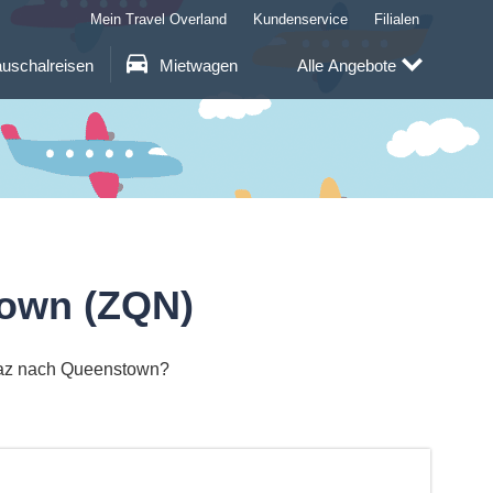
Mein Travel Overland
Kundenservice
Filialen
uschalreisen
Mietwagen
Alle Angebote
town (ZQN)
Graz nach Queenstown?