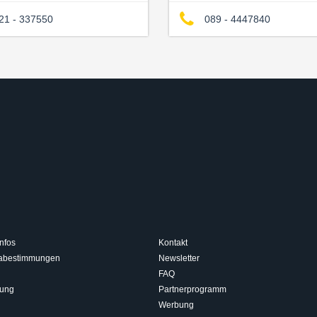
21 - 337550
089 - 4447840
nfos
Kontakt
isabestimmungen
Newsletter
FAQ
rung
Partnerprogramm
Werbung