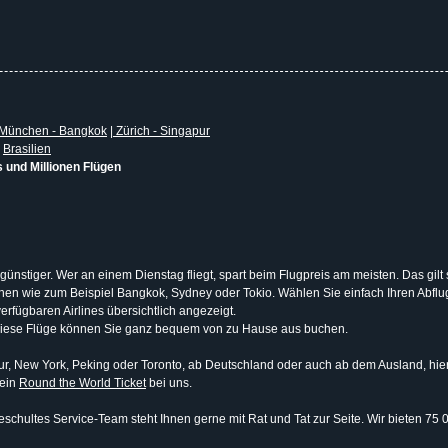
München - Bangkok
|
Zürich - Singapur
|
Brasilien
s und Millionen Flügen
 günstiger. Wer an einem Dienstag fliegt, spart beim Flugpreis am meisten. Das gilt
tionen wie zum Beispiel Bangkok, Sydney oder Tokio. Wählen Sie einfach Ihren Abf
erfügbaren Airlines übersichtlich angezeigt.
Diese Flüge können Sie ganz bequem von zu Hause aus buchen.
, New York, Peking oder Toronto, ab Deutschland oder auch ab dem Ausland, hier b
 ein
Round the World Ticket
bei uns.
schultes Service-Team steht Ihnen gerne mit Rat und Tat zur Seite. Wir bieten 75 