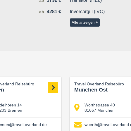
3792 €
Hamilton (HLZ)
ab
4281 €
Invercargill (IVC)
ab
Alle anzeigen
Overland Reisebüro
Travel Overland Reisebüro
en
München Ost
delhören 14
Wörthstrasse 49
203 Bremen
81667 München
emen@travel-overland.de
woerth@travel-overland.