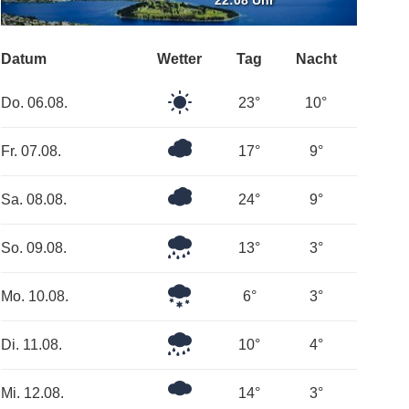
22:08 Uhr
Datum
Wetter
Tag
Nacht
Klarer
Do. 06.08.
23°
10°
Himmel
Bedeckt
Fr. 07.08.
17°
9°
Bedeckt
Sa. 08.08.
24°
9°
Leichter
So. 09.08.
13°
3°
Regen
Regen
Mo. 10.08.
6°
3°
und
Schnee
Leichter
Di. 11.08.
10°
4°
Regen
Ein
Mi. 12.08.
14°
3°