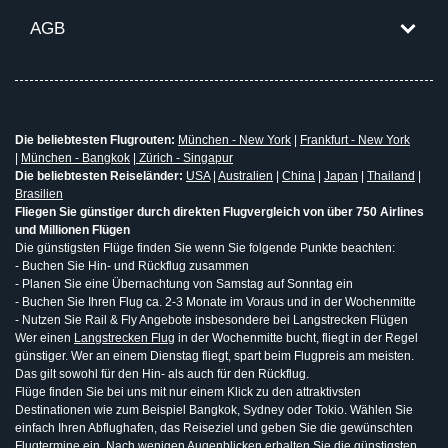
AGB
Die beliebtesten Flugrouten:
München - New York
|
Frankfurt - New York
|
München - Bangkok
|
Zürich - Singapur
Die beliebtesten Reiseländer:
USA
|
Australien
|
China
|
Japan
|
Thailand
|
Brasilien
Fliegen Sie günstiger durch direkten Flugvergleich von über 750 Airlines
und Millionen Flügen
Die günstigsten Flüge finden Sie wenn Sie folgende Punkte beachten:
- Buchen Sie Hin- und Rückflug zusammen
- Planen Sie eine Übernachtung von Samstag auf Sonntag ein
- Buchen Sie Ihren Flug ca. 2-3 Monate im Voraus und in der Wochenmitte
- Nutzen Sie Rail & Fly Angebote insbesondere bei Langstrecken Flügen
Wer einen
Langstrecken Flug
in der Wochenmitte bucht, fliegt in der Regel
günstiger. Wer an einem Dienstag fliegt, spart beim Flugpreis am meisten.
Das gilt sowohl für den Hin- als auch für den Rückflug.
Flüge finden Sie bei uns mit nur einem Klick zu den attraktivsten
Destinationen wie zum Beispiel Bangkok, Sydney oder Tokio. Wählen Sie
einfach Ihren Abflughafen, das Reiseziel und geben Sie die gewünschten
Flugtermine ein. Nach wenigen Augenblicken erhalten Sie die
günstigsten