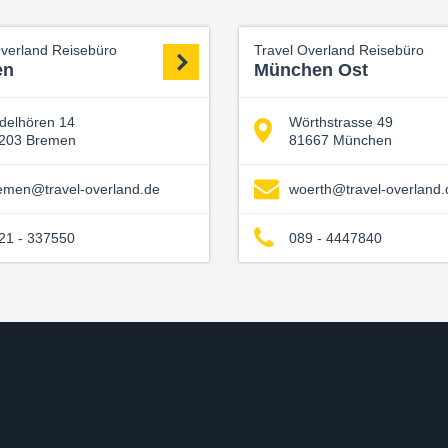
Overland Reisebüro
Travel Overland Reisebüro
en
München Ost
delhören 14
Wörthstrasse 49
203 Bremen
81667 München
emen@travel-overland.de
woerth@travel-overland.
21 - 337550
089 - 4447840