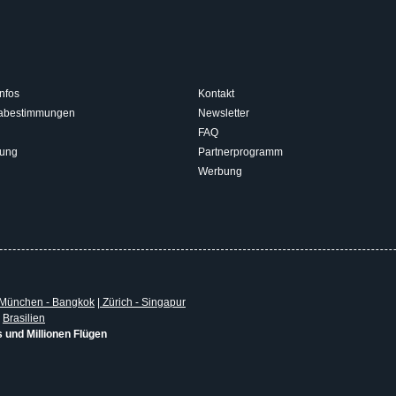
nfos
Kontakt
isabestimmungen
Newsletter
FAQ
rung
Partnerprogramm
Werbung
München - Bangkok
|
Zürich - Singapur
|
Brasilien
s und Millionen Flügen