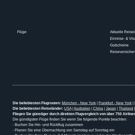
Flüge
Aktuelle Reisei
Einreise- & V
Gutscheine
Reiseversiche
Die beliebtesten Flugrouten:
München - New York
|
Frankfurt - New York
|
Die beliebtesten Reiseländer:
USA
|
Australien
|
China
|
Japan
|
Thailand
Fliegen Sie günstiger durch direkten Flugvergleich von über 750 Airline
Die günstigsten Flüge finden Sie wenn Sie folgende Punkte beachten:
- Buchen Sie Hin- und Rückflug zusammen
- Planen Sie eine Übernachtung von Samstag auf Sonntag ein