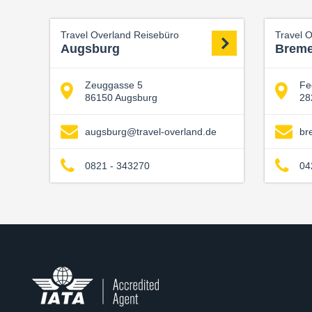
Travel Overland Reisebüro
Travel 
Augsburg
Brem
Zeuggasse 5
Fe
86150 Augsburg
28
augsburg@travel-overland.de
br
0821 - 343270
04