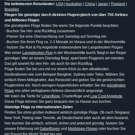
Die beliebtesten Reiseländer:
USA
|
Australien
|
China
|
Japan
|
Thailand
|
Brasilien
Fliegen Sie günstiger durch direkten Flugvergleich von über 750 Airlines
und Millionen Flügen
Die günstigsten Flüge finden Sie wenn Sie folgende Punkte beachten:
- Buchen Sie Hin- und Rückflug zusammen
- Planen Sie eine Übernachtung von Samstag auf Sonntag ein
- Buchen Sie Ihren Flug ca. 2-3 Monate im Voraus und in der Wochenmitte
- Nutzen Sie Rail & Fly Angebote insbesondere bei Langstrecken Flügen
Wer einen
Langstrecken Flug
in der Wochenmitte bucht, fliegt in der Regel
günstiger. Wer an einem Dienstag fliegt, spart beim Flugpreis am meisten.
Das gilt sowohl für den Hin- als auch für den Rückflug.
Flüge finden Sie bei uns mit nur einem Klick zu den attraktivsten
Destinationen wie zum Beispiel Bangkok, Sydney oder Tokio. Wählen Sie
einfach Ihren Abflughafen, das Reiseziel und geben Sie die gewünschten
Flugtermine ein. Nach wenigen Augenblicken erhalten Sie die
günstigsten
Flüge
von allen verfügbaren Airlines übersichtlich angezeigt.
Wir listen die Tarife für
Linienflüge
, Charterflüge und
Low Cost Angebote
.
Diese Flüge können Sie ganz bequem von zu Hause aus buchen.
Günstige Flüge zu internationalen Zielen
Finden Sie ohne großen Aufwand wirklich günstige Flüge. Ob nach Singapur,
New York, Peking oder Toronto, ab Deutschland oder auch ab dem Ausland,
hier buchen Sie einfach, schnell, sicher und jederzeit günstig. Nutzen Sie
unsere Erfahrung mit
Gabelflügen
und
Mulitstopp-Flügen
oder buchen Sie
ein
Round the World Ticket
bei uns.