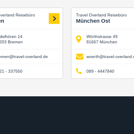
Overland Reisebüro
Travel Overland Reisebüro
en
München Ost
delhören 14
Wörthstrasse 49
203 Bremen
81667 München
emen@travel-overland.de
woerth@travel-overland.
21 - 337550
089 - 4447840