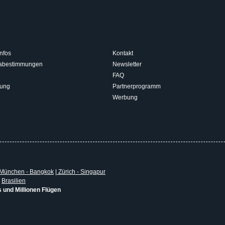
nfos
Kontakt
isabestimmungen
Newsletter
FAQ
rung
Partnerprogramm
Werbung
München - Bangkok
|
Zürich - Singapur
|
Brasilien
s und Millionen Flügen