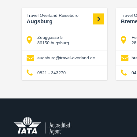
Travel Overland Reisebüro
Travel 
Augsburg
Brem
Zeuggasse 5
Fe
86150 Augsburg
28
augsburg@travel-overland.de
br
0821 - 343270
04