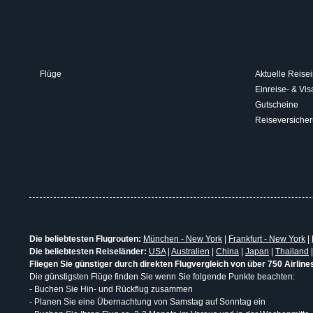
Flüge
Aktuelle Reisei
Einreise- & V
Gutscheine
Reiseversiche
Die beliebtesten Flugrouten:
München - New York
|
Frankfurt - New York
|
Die beliebtesten Reiseländer:
USA
|
Australien
|
China
|
Japan
|
Thailand
Fliegen Sie günstiger durch direkten Flugvergleich von über 750 Airline
Die günstigsten Flüge finden Sie wenn Sie folgende Punkte beachten:
- Buchen Sie Hin- und Rückflug zusammen
- Planen Sie eine Übernachtung von Samstag auf Sonntag ein