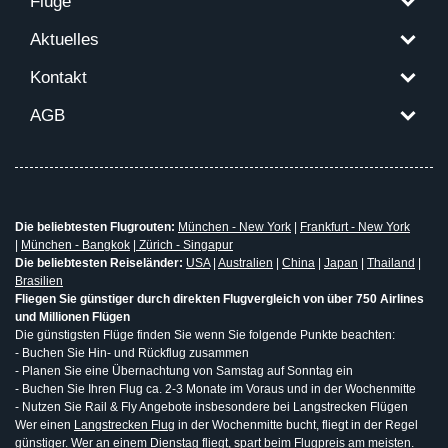
Flüge
Aktuelles
Kontakt
AGB
Die beliebtesten Flugrouten:
München - New York
|
Frankfurt - New York
|
München - Bangkok
|
Zürich - Singapur
Die beliebtesten Reiseländer:
USA
|
Australien
|
China
|
Japan
|
Thailand
|
Brasilien
Fliegen Sie günstiger durch direkten Flugvergleich von über 750 Airlines
und Millionen Flügen
Die günstigsten Flüge finden Sie wenn Sie folgende Punkte beachten:
- Buchen Sie Hin- und Rückflug zusammen
- Planen Sie eine Übernachtung von Samstag auf Sonntag ein
- Buchen Sie Ihren Flug ca. 2-3 Monate im Voraus und in der Wochenmitte
- Nutzen Sie Rail & Fly Angebote insbesondere bei Langstrecken Flügen
Wer einen
Langstrecken Flug
in der Wochenmitte bucht, fliegt in der Regel
günstiger. Wer an einem Dienstag fliegt, spart beim Flugpreis am meisten.