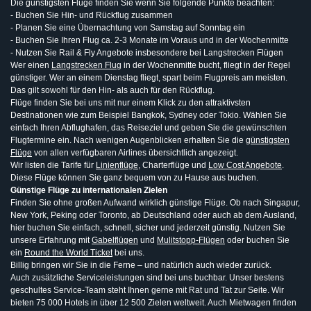
Die günstigsten Flüge finden Sie wenn Sie folgende Punkte beachten:
- Buchen Sie Hin- und Rückflug zusammen
- Planen Sie eine Übernachtung von Samstag auf Sonntag ein
- Buchen Sie Ihren Flug ca. 2-3 Monate im Voraus und in der Wochenmitte
- Nutzen Sie Rail & Fly Angebote insbesondere bei Langstrecken Flügen
Wer einen
Langstrecken Flug
in der Wochenmitte bucht, fliegt in der Regel
günstiger. Wer an einem Dienstag fliegt, spart beim Flugpreis am meisten.
Das gilt sowohl für den Hin- als auch für den Rückflug.
Flüge finden Sie bei uns mit nur einem Klick zu den attraktivsten
Destinationen wie zum Beispiel Bangkok, Sydney oder Tokio. Wählen Sie
einfach Ihren Abflughafen, das Reiseziel und geben Sie die gewünschten
Flugtermine ein. Nach wenigen Augenblicken erhalten Sie die
günstigsten
Flüge
von allen verfügbaren Airlines übersichtlich angezeigt.
Wir listen die Tarife für
Linienflüge
, Charterflüge und
Low Cost Angebote
.
Diese Flüge können Sie ganz bequem von zu Hause aus buchen.
Günstige Flüge zu internationalen Zielen
Finden Sie ohne großen Aufwand wirklich günstige Flüge. Ob nach Singapur,
New York, Peking oder Toronto, ab Deutschland oder auch ab dem Ausland,
hier buchen Sie einfach, schnell, sicher und jederzeit günstig. Nutzen Sie
unsere Erfahrung mit
Gabelflügen
und
Mulitstopp-Flügen
oder buchen Sie
ein
Round the World Ticket
bei uns.
Billig bringen wir Sie in die Ferne – und natürlich auch wieder zurück.
Auch zusätzliche Serviceleistungen sind bei uns buchbar. Unser bestens
geschultes Service-Team steht Ihnen gerne mit Rat und Tat zur Seite. Wir
bieten 75 000 Hotels in über 12 500 Zielen weltweit. Auch Mietwagen finden