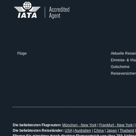
Flüge
Aktuelle Reisei
Einreise- & V
Gutscheine
Reiseversiche
Die beliebtesten Flugrouten:
München - New York
|
Frankfurt - New York
|
Die beliebtesten Reiseländer:
USA
|
Australien
|
China
|
Japan
|
Thailand