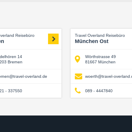
Overland Reisebüro
Travel Overland Reisebüro
en
München Ost
delhören 14
Wörthstrasse 49
203 Bremen
81667 München
emen@travel-overland.de
woerth@travel-overland.
21 - 337550
089 - 4447840