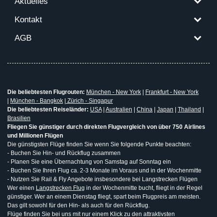
Aktuelles
Kontakt
AGB
Die beliebtesten Flugrouten:
München - New York
|
Frankfurt - New York
|
München - Bangkok
|
Zürich - Singapur
Die beliebtesten Reiseländer:
USA
|
Australien
|
China
|
Japan
|
Thailand
|
Brasilien
Fliegen Sie günstiger durch direkten Flugvergleich von über 750 Airlines
und Millionen Flügen
Die günstigsten Flüge finden Sie wenn Sie folgende Punkte beachten:
- Buchen Sie Hin- und Rückflug zusammen
- Planen Sie eine Übernachtung von Samstag auf Sonntag ein
- Buchen Sie Ihren Flug ca. 2-3 Monate im Voraus und in der Wochenmitte
- Nutzen Sie Rail & Fly Angebote insbesondere bei Langstrecken Flügen
Wer einen
Langstrecken Flug
in der Wochenmitte bucht, fliegt in der Regel
günstiger. Wer an einem Dienstag fliegt, spart beim Flugpreis am meisten.
Das gilt sowohl für den Hin- als auch für den Rückflug.
Flüge finden Sie bei uns mit nur einem Klick zu den attraktivsten