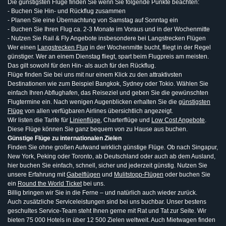
Die günstigsten Flüge finden Sie wenn Sie folgende Punkte beachten:
- Buchen Sie Hin- und Rückflug zusammen
- Planen Sie eine Übernachtung von Samstag auf Sonntag ein
- Buchen Sie Ihren Flug ca. 2-3 Monate im Voraus und in der Wochenmitte
- Nutzen Sie Rail & Fly Angebote insbesondere bei Langstrecken Flügen
Wer einen
Langstrecken Flug
in der Wochenmitte bucht, fliegt in der Regel
günstiger. Wer an einem Dienstag fliegt, spart beim Flugpreis am meisten.
Das gilt sowohl für den Hin- als auch für den Rückflug.
Flüge finden Sie bei uns mit nur einem Klick zu den attraktivsten
Destinationen wie zum Beispiel Bangkok, Sydney oder Tokio. Wählen Sie
einfach Ihren Abflughafen, das Reiseziel und geben Sie die gewünschten
Flugtermine ein. Nach wenigen Augenblicken erhalten Sie die
günstigsten
Flüge
von allen verfügbaren Airlines übersichtlich angezeigt.
Wir listen die Tarife für
Linienflüge
, Charterflüge und
Low Cost Angebote
.
Diese Flüge können Sie ganz bequem von zu Hause aus buchen.
Günstige Flüge zu internationalen Zielen
Finden Sie ohne großen Aufwand wirklich günstige Flüge. Ob nach Singapur,
New York, Peking oder Toronto, ab Deutschland oder auch ab dem Ausland,
hier buchen Sie einfach, schnell, sicher und jederzeit günstig. Nutzen Sie
unsere Erfahrung mit
Gabelflügen
und
Mulitstopp-Flügen
oder buchen Sie
ein
Round the World Ticket
bei uns.
Billig bringen wir Sie in die Ferne – und natürlich auch wieder zurück.
Auch zusätzliche Serviceleistungen sind bei uns buchbar. Unser bestens
geschultes Service-Team steht Ihnen gerne mit Rat und Tat zur Seite. Wir
bieten 75 000 Hotels in über 12 500 Zielen weltweit. Auch Mietwagen finden