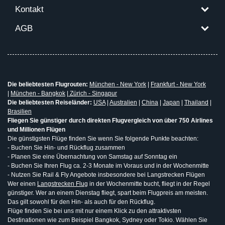
Kontakt
AGB
Die beliebtesten Flugrouten:
München - New York
|
Frankfurt - New York
|
München - Bangkok
|
Zürich - Singapur
Die beliebtesten Reiseländer:
USA
|
Australien
|
China
|
Japan
|
Thailand
|
Brasilien
Fliegen Sie günstiger durch direkten Flugvergleich von über 750 Airlines
und Millionen Flügen
Die günstigsten Flüge finden Sie wenn Sie folgende Punkte beachten:
- Buchen Sie Hin- und Rückflug zusammen
- Planen Sie eine Übernachtung von Samstag auf Sonntag ein
- Buchen Sie Ihren Flug ca. 2-3 Monate im Voraus und in der Wochenmitte
- Nutzen Sie Rail & Fly Angebote insbesondere bei Langstrecken Flügen
Wer einen
Langstrecken Flug
in der Wochenmitte bucht, fliegt in der Regel
günstiger. Wer an einem Dienstag fliegt, spart beim Flugpreis am meisten.
Das gilt sowohl für den Hin- als auch für den Rückflug.
Flüge finden Sie bei uns mit nur einem Klick zu den attraktivsten
Destinationen wie zum Beispiel Bangkok, Sydney oder Tokio. Wählen Sie