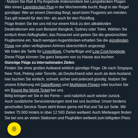
- Nutzen Sie Rail & Fly Angebote insbesondere bei Langstrecken Flügen
Wer einen
Langstrecken Flug
in der Wochenmitte bucht, fliegt in der Regel
günstiger. Wer an einem Dienstag fliegt, spart beim Flugpreis am meisten.
Das gilt sowohl für den Hin- als auch für den Rückflug.
Flüge finden Sie bei uns mit nur einem Klick zu den attraktivsten
Destinationen wie zum Beispiel Bangkok, Sydney oder Tokio. Wählen Sie
einfach Ihren Abflughafen, das Reiseziel und geben Sie die gewünschten
Flugtermine ein. Nach wenigen Augenblicken erhalten Sie die
günstigsten
Flüge
von allen verfügbaren Airlines übersichtlich angezeigt.
Wir listen die Tarife für
Linienflüge
, Charterflüge und
Low Cost Angebote
.
Diese Flüge können Sie ganz bequem von zu Hause aus buchen.
Günstige Flüge zu internationalen Zielen
Finden Sie ohne großen Aufwand wirklich günstige Flüge. Ob nach Singapur,
New York, Peking oder Toronto, ab Deutschland oder auch ab dem Ausland,
hier buchen Sie einfach, schnell, sicher und jederzeit günstig. Nutzen Sie
unsere Erfahrung mit
Gabelflügen
und
Mulitstopp-Flügen
oder buchen Sie
ein
Round the World Ticket
bei uns.
Billig bringen wir Sie in die Ferne – und natürlich auch wieder zurück.
Auch zusätzliche Serviceleistungen sind bei uns buchbar. Unser bestens
geschultes Service-Team steht Ihnen gerne mit Rat und Tat zur Seite. Wir
bieten 75 000 Hotels in über 12 500 Zielen weltweit. Auch Mietwagen finden
Sie bei uns an vielen Stationen und Flughäfen weltweit zum billigsten Preis.