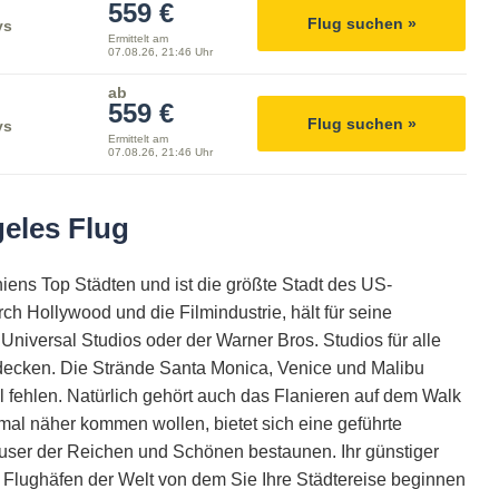
559 €
Flug suchen »
ys
Ermittelt am
07.08.26, 21:46 Uhr
ab
559 €
Flug suchen »
ys
Ermittelt am
07.08.26, 21:46 Uhr
eles Flug
niens Top Städten und ist die größte Stadt des US-
ch Hollywood und die Filmindustrie, hält für seine
Universal Studios oder der Warner Bros. Studios für alle
tdecken. Die Strände Santa Monica, Venice und Malibu
ll fehlen. Natürlich gehört auch das Flanieren auf dem Walk
mal näher kommen wollen, bietet sich eine geführte
Häuser der Reichen und Schönen bestaunen.
Ihr günstiger
 Flughäfen der Welt von dem Sie Ihre Städtereise beginnen