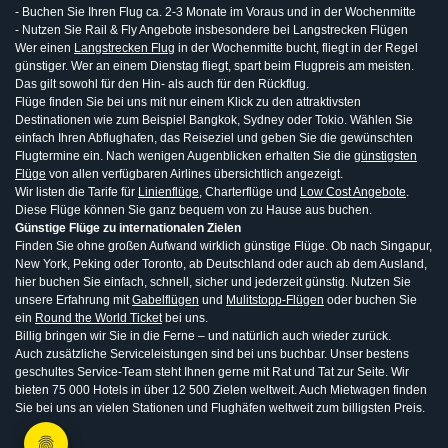
- Buchen Sie Ihren Flug ca. 2-3 Monate im Voraus und in der Wochenmitte
- Nutzen Sie Rail & Fly Angebote insbesondere bei Langstrecken Flügen
Wer einen
Langstrecken Flug
in der Wochenmitte bucht, fliegt in der Regel
günstiger. Wer an einem Dienstag fliegt, spart beim Flugpreis am meisten.
Das gilt sowohl für den Hin- als auch für den Rückflug.
Flüge finden Sie bei uns mit nur einem Klick zu den attraktivsten
Destinationen wie zum Beispiel Bangkok, Sydney oder Tokio. Wählen Sie
einfach Ihren Abflughafen, das Reiseziel und geben Sie die gewünschten
Flugtermine ein. Nach wenigen Augenblicken erhalten Sie die
günstigsten
Flüge
von allen verfügbaren Airlines übersichtlich angezeigt.
Wir listen die Tarife für
Linienflüge
, Charterflüge und
Low Cost Angebote
.
Diese Flüge können Sie ganz bequem von zu Hause aus buchen.
Günstige Flüge zu internationalen Zielen
Finden Sie ohne großen Aufwand wirklich günstige Flüge. Ob nach Singapur,
New York, Peking oder Toronto, ab Deutschland oder auch ab dem Ausland,
hier buchen Sie einfach, schnell, sicher und jederzeit günstig. Nutzen Sie
unsere Erfahrung mit
Gabelflügen
und
Mulitstopp-Flügen
oder buchen Sie
ein
Round the World Ticket
bei uns.
Billig bringen wir Sie in die Ferne – und natürlich auch wieder zurück.
Auch zusätzliche Serviceleistungen sind bei uns buchbar. Unser bestens
geschultes Service-Team steht Ihnen gerne mit Rat und Tat zur Seite. Wir
bieten 75 000 Hotels in über 12 500 Zielen weltweit. Auch Mietwagen finden
Sie bei uns an vielen Stationen und Flughäfen weltweit zum billigsten Preis.