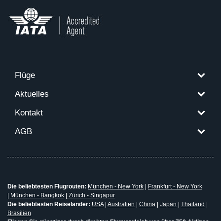
Flüge
Aktuelles
Kontakt
AGB
Die beliebtesten Flugrouten:
München - New York
|
Frankfurt - New York
|
München - Bangkok
|
Zürich - Singapur
Die beliebtesten Reiseländer:
USA
|
Australien
|
China
|
Japan
|
Thailand
|
Brasilien