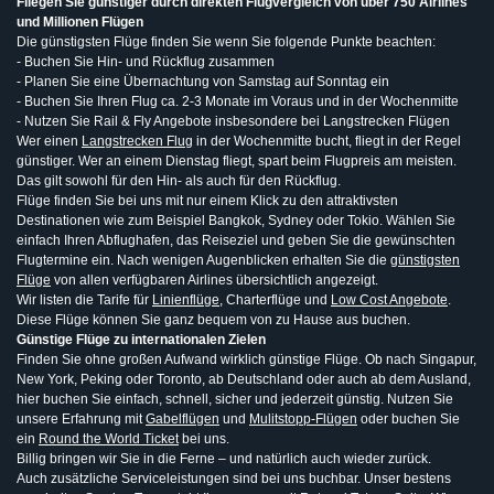
Fliegen Sie günstiger durch direkten Flugvergleich von über 750 Airlines
und Millionen Flügen
Die günstigsten Flüge finden Sie wenn Sie folgende Punkte beachten:
- Buchen Sie Hin- und Rückflug zusammen
- Planen Sie eine Übernachtung von Samstag auf Sonntag ein
- Buchen Sie Ihren Flug ca. 2-3 Monate im Voraus und in der Wochenmitte
- Nutzen Sie Rail & Fly Angebote insbesondere bei Langstrecken Flügen
Wer einen
Langstrecken Flug
in der Wochenmitte bucht, fliegt in der Regel
günstiger. Wer an einem Dienstag fliegt, spart beim Flugpreis am meisten.
Das gilt sowohl für den Hin- als auch für den Rückflug.
Flüge finden Sie bei uns mit nur einem Klick zu den attraktivsten
Destinationen wie zum Beispiel Bangkok, Sydney oder Tokio. Wählen Sie
einfach Ihren Abflughafen, das Reiseziel und geben Sie die gewünschten
Flugtermine ein. Nach wenigen Augenblicken erhalten Sie die
günstigsten
Flüge
von allen verfügbaren Airlines übersichtlich angezeigt.
Wir listen die Tarife für
Linienflüge
, Charterflüge und
Low Cost Angebote
.
Diese Flüge können Sie ganz bequem von zu Hause aus buchen.
Günstige Flüge zu internationalen Zielen
Finden Sie ohne großen Aufwand wirklich günstige Flüge. Ob nach Singapur,
New York, Peking oder Toronto, ab Deutschland oder auch ab dem Ausland,
hier buchen Sie einfach, schnell, sicher und jederzeit günstig. Nutzen Sie
unsere Erfahrung mit
Gabelflügen
und
Mulitstopp-Flügen
oder buchen Sie
ein
Round the World Ticket
bei uns.
Billig bringen wir Sie in die Ferne – und natürlich auch wieder zurück.
Auch zusätzliche Serviceleistungen sind bei uns buchbar. Unser bestens