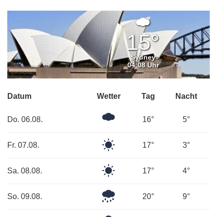
Mäßig
bewölkt
15°
Sydney
04:08 Uhr
Datum
Wetter
Tag
Nacht
Mäßig
Do. 06.08.
16°
5°
bewölkt
Klarer
Fr. 07.08.
17°
3°
Himmel
Klarer
Sa. 08.08.
17°
4°
Himmel
Leichter
So. 09.08.
20°
9°
Regen