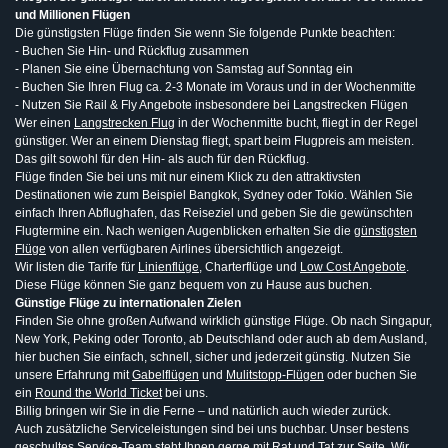
und Millionen Flügen
Die günstigsten Flüge finden Sie wenn Sie folgende Punkte beachten:
- Buchen Sie Hin- und Rückflug zusammen
- Planen Sie eine Übernachtung von Samstag auf Sonntag ein
- Buchen Sie Ihren Flug ca. 2-3 Monate im Voraus und in der Wochenmitte
- Nutzen Sie Rail & Fly Angebote insbesondere bei Langstrecken Flügen
Wer einen
Langstrecken Flug
in der Wochenmitte bucht, fliegt in der Regel
günstiger. Wer an einem Dienstag fliegt, spart beim Flugpreis am meisten.
Das gilt sowohl für den Hin- als auch für den Rückflug.
Flüge finden Sie bei uns mit nur einem Klick zu den attraktivsten
Destinationen wie zum Beispiel Bangkok, Sydney oder Tokio. Wählen Sie
einfach Ihren Abflughafen, das Reiseziel und geben Sie die gewünschten
Flugtermine ein. Nach wenigen Augenblicken erhalten Sie die
günstigsten
Flüge
von allen verfügbaren Airlines übersichtlich angezeigt.
Wir listen die Tarife für
Linienflüge
, Charterflüge und
Low Cost Angebote
.
Diese Flüge können Sie ganz bequem von zu Hause aus buchen.
Günstige Flüge zu internationalen Zielen
Finden Sie ohne großen Aufwand wirklich günstige Flüge. Ob nach Singapur,
New York, Peking oder Toronto, ab Deutschland oder auch ab dem Ausland,
hier buchen Sie einfach, schnell, sicher und jederzeit günstig. Nutzen Sie
unsere Erfahrung mit
Gabelflügen
und
Mulitstopp-Flügen
oder buchen Sie
ein
Round the World Ticket
bei uns.
Billig bringen wir Sie in die Ferne – und natürlich auch wieder zurück.
Auch zusätzliche Serviceleistungen sind bei uns buchbar. Unser bestens
geschultes Service-Team steht Ihnen gerne mit Rat und Tat zur Seite. Wir