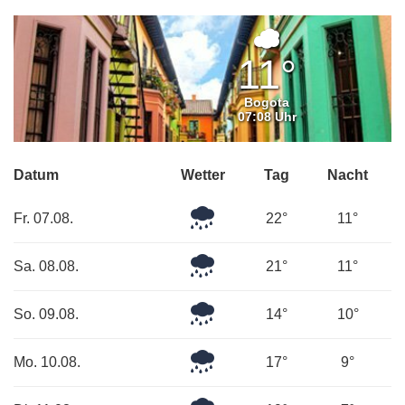
Überwiege
bewölkt
11°
Bogota
07:08 Uhr
Datum
Wetter
Tag
Nacht
Leichter
Fr. 07.08.
22°
11°
Regen
Leichter
Sa. 08.08.
21°
11°
Regen
Leichter
So. 09.08.
14°
10°
Regen
Leichter
Mo. 10.08.
17°
9°
Regen