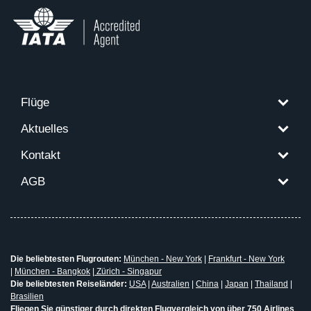
Flüge
Aktuelles
Kontakt
AGB
Die beliebtesten Flugrouten:
München - New York
|
Frankfurt - New York
|
München - Bangkok
|
Zürich - Singapur
Die beliebtesten Reiseländer:
USA
|
Australien
|
China
|
Japan
|
Thailand
|
Brasilien
Fliegen Sie günstiger durch direkten Flugvergleich von über 750 Airlines