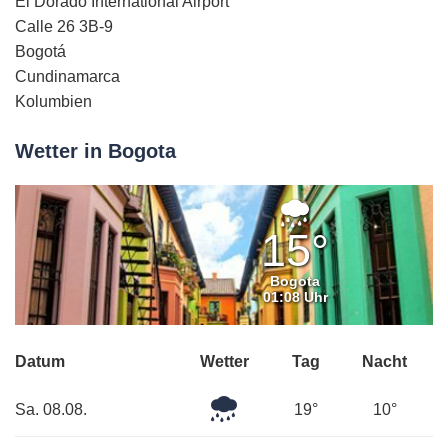
El Dorado International Airport
Calle 26 3B-9
Bogotá
Cundinamarca
Kolumbien
Wetter in Bogota
Leichter
Regen
15°
Bogota
01:08 Uhr
Datum
Wetter
Tag
Nacht
Leichter
Sa. 08.08.
19°
10°
Regen