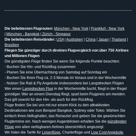
Die beliebtesten Flugrouten:
München - New York
|
Frankfurt - New York
|
München - Bangkok
|
Zürich - Singapur
Die beliebtesten Reiseländer:
USA
|
Australien
|
China
|
Japan
|
Thailand
|
Brasilien
Fliegen Sie günstiger durch direkten Flugvergleich von über 750 Airlines
und Millionen Flügen
Die günstigsten Flüge finden Sie wenn Sie folgende Punkte beachten:
- Buchen Sie Hin- und Rückflug zusammen
- Planen Sie eine Übernachtung von Samstag auf Sonntag ein
- Buchen Sie Ihren Flug ca. 2-3 Monate im Voraus und in der Wochenmitte
- Nutzen Sie Rail & Fly Angebote insbesondere bei Langstrecken Flügen
Wer einen
Langstrecken Flug
in der Wochenmitte bucht, fliegt in der Regel
günstiger. Wer an einem Dienstag fliegt, spart beim Flugpreis am meisten.
Das gilt sowohl für den Hin- als auch für den Rückflug.
Flüge finden Sie bei uns mit nur einem Klick zu den attraktivsten
Destinationen wie zum Beispiel Bangkok, Sydney oder Tokio. Wählen Sie
einfach Ihren Abflughafen, das Reiseziel und geben Sie die gewünschten
Flugtermine ein. Nach wenigen Augenblicken erhalten Sie die
günstigsten
Flüge
von allen verfügbaren Airlines übersichtlich angezeigt.
Wir listen die Tarife für
Linienflüge
, Charterflüge und
Low Cost Angebote
.