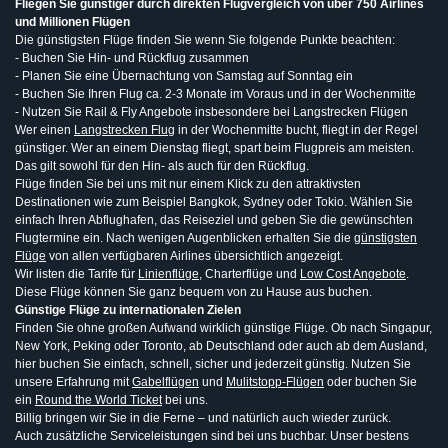
Fliegen Sie günstiger durch direkten Flugvergleich von über 750 Airlines
und Millionen Flügen
Die günstigsten Flüge finden Sie wenn Sie folgende Punkte beachten:
- Buchen Sie Hin- und Rückflug zusammen
- Planen Sie eine Übernachtung von Samstag auf Sonntag ein
- Buchen Sie Ihren Flug ca. 2-3 Monate im Voraus und in der Wochenmitte
- Nutzen Sie Rail & Fly Angebote insbesondere bei Langstrecken Flügen
Wer einen
Langstrecken Flug
in der Wochenmitte bucht, fliegt in der Regel
günstiger. Wer an einem Dienstag fliegt, spart beim Flugpreis am meisten.
Das gilt sowohl für den Hin- als auch für den Rückflug.
Flüge finden Sie bei uns mit nur einem Klick zu den attraktivsten
Destinationen wie zum Beispiel Bangkok, Sydney oder Tokio. Wählen Sie
einfach Ihren Abflughafen, das Reiseziel und geben Sie die gewünschten
Flugtermine ein. Nach wenigen Augenblicken erhalten Sie die
günstigsten
Flüge
von allen verfügbaren Airlines übersichtlich angezeigt.
Wir listen die Tarife für
Linienflüge
, Charterflüge und
Low Cost Angebote
.
Diese Flüge können Sie ganz bequem von zu Hause aus buchen.
Günstige Flüge zu internationalen Zielen
Finden Sie ohne großen Aufwand wirklich günstige Flüge. Ob nach Singapur,
New York, Peking oder Toronto, ab Deutschland oder auch ab dem Ausland,
hier buchen Sie einfach, schnell, sicher und jederzeit günstig. Nutzen Sie
unsere Erfahrung mit
Gabelflügen
und
Mulitstopp-Flügen
oder buchen Sie
ein
Round the World Ticket
bei uns.
Billig bringen wir Sie in die Ferne – und natürlich auch wieder zurück.
Auch zusätzliche Serviceleistungen sind bei uns buchbar. Unser bestens