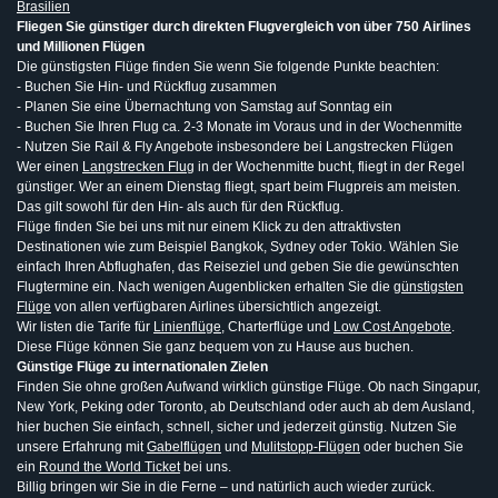
Brasilien
Fliegen Sie günstiger durch direkten Flugvergleich von über 750 Airlines
und Millionen Flügen
Die günstigsten Flüge finden Sie wenn Sie folgende Punkte beachten:
- Buchen Sie Hin- und Rückflug zusammen
- Planen Sie eine Übernachtung von Samstag auf Sonntag ein
- Buchen Sie Ihren Flug ca. 2-3 Monate im Voraus und in der Wochenmitte
- Nutzen Sie Rail & Fly Angebote insbesondere bei Langstrecken Flügen
Wer einen
Langstrecken Flug
in der Wochenmitte bucht, fliegt in der Regel
günstiger. Wer an einem Dienstag fliegt, spart beim Flugpreis am meisten.
Das gilt sowohl für den Hin- als auch für den Rückflug.
Flüge finden Sie bei uns mit nur einem Klick zu den attraktivsten
Destinationen wie zum Beispiel Bangkok, Sydney oder Tokio. Wählen Sie
einfach Ihren Abflughafen, das Reiseziel und geben Sie die gewünschten
Flugtermine ein. Nach wenigen Augenblicken erhalten Sie die
günstigsten
Flüge
von allen verfügbaren Airlines übersichtlich angezeigt.
Wir listen die Tarife für
Linienflüge
, Charterflüge und
Low Cost Angebote
.
Diese Flüge können Sie ganz bequem von zu Hause aus buchen.
Günstige Flüge zu internationalen Zielen
Finden Sie ohne großen Aufwand wirklich günstige Flüge. Ob nach Singapur,
New York, Peking oder Toronto, ab Deutschland oder auch ab dem Ausland,
hier buchen Sie einfach, schnell, sicher und jederzeit günstig. Nutzen Sie
unsere Erfahrung mit
Gabelflügen
und
Mulitstopp-Flügen
oder buchen Sie
ein
Round the World Ticket
bei uns.
Billig bringen wir Sie in die Ferne – und natürlich auch wieder zurück.