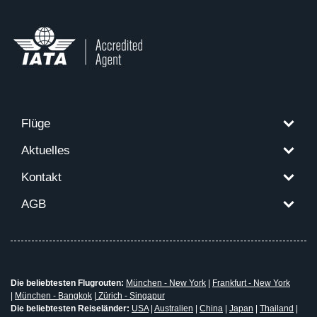
Flüge
Aktuelles
Kontakt
AGB
Die beliebtesten Flugrouten:
München - New York
|
Frankfurt - New York
|
München - Bangkok
|
Zürich - Singapur
Die beliebtesten Reiseländer:
USA
|
Australien
|
China
|
Japan
|
Thailand
|