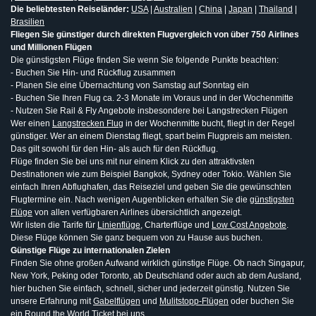
Die beliebtesten Reiseländer:
USA
|
Australien
|
China
|
Japan
|
Thailand
|
Brasilien
Fliegen Sie günstiger durch direkten Flugvergleich von über 750 Airlines
und Millionen Flügen
Die günstigsten Flüge finden Sie wenn Sie folgende Punkte beachten:
- Buchen Sie Hin- und Rückflug zusammen
- Planen Sie eine Übernachtung von Samstag auf Sonntag ein
- Buchen Sie Ihren Flug ca. 2-3 Monate im Voraus und in der Wochenmitte
- Nutzen Sie Rail & Fly Angebote insbesondere bei Langstrecken Flügen
Wer einen
Langstrecken Flug
in der Wochenmitte bucht, fliegt in der Regel
günstiger. Wer an einem Dienstag fliegt, spart beim Flugpreis am meisten.
Das gilt sowohl für den Hin- als auch für den Rückflug.
Flüge finden Sie bei uns mit nur einem Klick zu den attraktivsten
Destinationen wie zum Beispiel Bangkok, Sydney oder Tokio. Wählen Sie
einfach Ihren Abflughafen, das Reiseziel und geben Sie die gewünschten
Flugtermine ein. Nach wenigen Augenblicken erhalten Sie die
günstigsten
Flüge
von allen verfügbaren Airlines übersichtlich angezeigt.
Wir listen die Tarife für
Linienflüge
, Charterflüge und
Low Cost Angebote
.
Diese Flüge können Sie ganz bequem von zu Hause aus buchen.
Günstige Flüge zu internationalen Zielen
Finden Sie ohne großen Aufwand wirklich günstige Flüge. Ob nach Singapur,
New York, Peking oder Toronto, ab Deutschland oder auch ab dem Ausland,
hier buchen Sie einfach, schnell, sicher und jederzeit günstig. Nutzen Sie
unsere Erfahrung mit
Gabelflügen
und
Mulitstopp-Flügen
oder buchen Sie
ein
Round the World Ticket
bei uns.