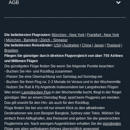
AGB
Die beliebtesten Flugrouten:
München - New York
|
Frankfurt - New York
|
München - Bangkok
|
Zürich - Singapur
Die beliebtesten Reiseländer:
USA
|
Australien
|
China
|
Japan
|
Thailand
|
Brasilien
Fliegen Sie günstiger durch direkten Flugvergleich von über 750 Airlines
und Millionen Flügen
Die günstigsten Flüge finden Sie wenn Sie folgende Punkte beachten:
- Buchen Sie Hin- und Rückflug zusammen
- Planen Sie eine Übernachtung von Samstag auf Sonntag ein
- Buchen Sie Ihren Flug ca. 2-3 Monate im Voraus und in der Wochenmitte
- Nutzen Sie Rail & Fly Angebote insbesondere bei Langstrecken Flügen
Wer einen
Langstrecken Flug
in der Wochenmitte bucht, fliegt in der Regel
günstiger. Wer an einem Dienstag fliegt, spart beim Flugpreis am meisten.
Das gilt sowohl für den Hin- als auch für den Rückflug.
Flüge finden Sie bei uns mit nur einem Klick zu den attraktivsten
Destinationen wie zum Beispiel Bangkok, Sydney oder Tokio. Wählen Sie
einfach Ihren Abflughafen, das Reiseziel und geben Sie die gewünschten
Flugtermine ein. Nach wenigen Augenblicken erhalten Sie die
günstigsten
Flüge
von allen verfügbaren Airlines übersichtlich angezeigt.