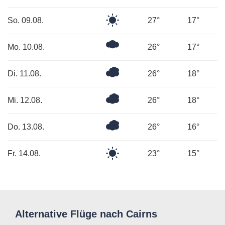
Himmel
Klarer
So. 09.08.
27°
17°
Himmel
Ein
Mo. 10.08.
26°
17°
paar
Wolken
Überwiegend
Di. 11.08.
26°
18°
bewölkt
Bedeckt
Mi. 12.08.
26°
18°
Überwiegend
Do. 13.08.
26°
16°
bewölkt
Klarer
Fr. 14.08.
23°
15°
Himmel
Alternative Flüge nach Cairns