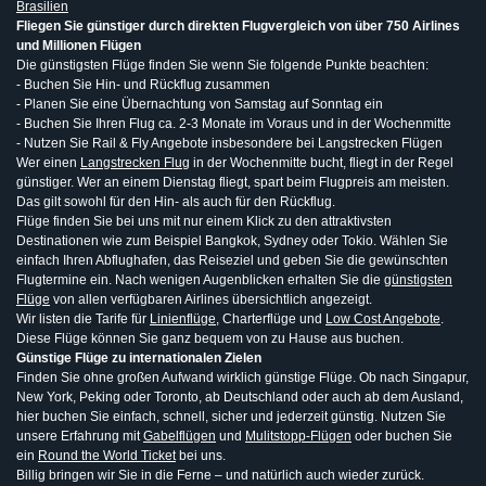
Brasilien
Fliegen Sie günstiger durch direkten Flugvergleich von über 750 Airlines
und Millionen Flügen
Die günstigsten Flüge finden Sie wenn Sie folgende Punkte beachten:
- Buchen Sie Hin- und Rückflug zusammen
- Planen Sie eine Übernachtung von Samstag auf Sonntag ein
- Buchen Sie Ihren Flug ca. 2-3 Monate im Voraus und in der Wochenmitte
- Nutzen Sie Rail & Fly Angebote insbesondere bei Langstrecken Flügen
Wer einen
Langstrecken Flug
in der Wochenmitte bucht, fliegt in der Regel
günstiger. Wer an einem Dienstag fliegt, spart beim Flugpreis am meisten.
Das gilt sowohl für den Hin- als auch für den Rückflug.
Flüge finden Sie bei uns mit nur einem Klick zu den attraktivsten
Destinationen wie zum Beispiel Bangkok, Sydney oder Tokio. Wählen Sie
einfach Ihren Abflughafen, das Reiseziel und geben Sie die gewünschten
Flugtermine ein. Nach wenigen Augenblicken erhalten Sie die
günstigsten
Flüge
von allen verfügbaren Airlines übersichtlich angezeigt.
Wir listen die Tarife für
Linienflüge
, Charterflüge und
Low Cost Angebote
.
Diese Flüge können Sie ganz bequem von zu Hause aus buchen.
Günstige Flüge zu internationalen Zielen
Finden Sie ohne großen Aufwand wirklich günstige Flüge. Ob nach Singapur,
New York, Peking oder Toronto, ab Deutschland oder auch ab dem Ausland,
hier buchen Sie einfach, schnell, sicher und jederzeit günstig. Nutzen Sie
unsere Erfahrung mit
Gabelflügen
und
Mulitstopp-Flügen
oder buchen Sie
ein
Round the World Ticket
bei uns.
Billig bringen wir Sie in die Ferne – und natürlich auch wieder zurück.