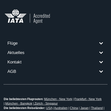
Flüge
Aktuelles
Kontakt
AGB
Die beliebtesten Flugrouten:
München - New York
|
Frankfurt - New York
|
München - Bangkok
|
Zürich - Singapur
Die beliebtesten Reiseländer:
USA
|
Australien
|
China
|
Japan
|
Thailand
|