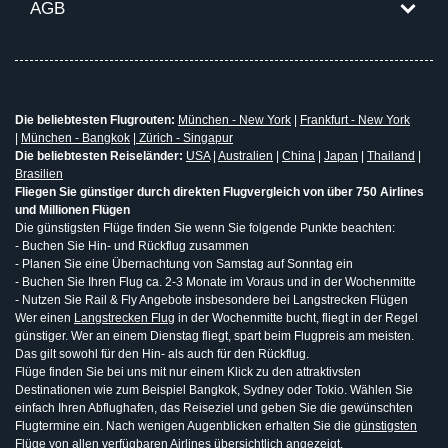
AGB
Die beliebtesten Flugrouten:
München - New York
|
Frankfurt - New York
|
München - Bangkok
|
Zürich - Singapur
Die beliebtesten Reiseländer:
USA
|
Australien
|
China
|
Japan
|
Thailand
|
Brasilien
Fliegen Sie günstiger durch direkten Flugvergleich von über 750 Airlines
und Millionen Flügen
Die günstigsten Flüge finden Sie wenn Sie folgende Punkte beachten:
- Buchen Sie Hin- und Rückflug zusammen
- Planen Sie eine Übernachtung von Samstag auf Sonntag ein
- Buchen Sie Ihren Flug ca. 2-3 Monate im Voraus und in der Wochenmitte
- Nutzen Sie Rail & Fly Angebote insbesondere bei Langstrecken Flügen
Wer einen
Langstrecken Flug
in der Wochenmitte bucht, fliegt in der Regel
günstiger. Wer an einem Dienstag fliegt, spart beim Flugpreis am meisten.
Das gilt sowohl für den Hin- als auch für den Rückflug.
Flüge finden Sie bei uns mit nur einem Klick zu den attraktivsten
Destinationen wie zum Beispiel Bangkok, Sydney oder Tokio. Wählen Sie
einfach Ihren Abflughafen, das Reiseziel und geben Sie die gewünschten
Flugtermine ein. Nach wenigen Augenblicken erhalten Sie die
günstigsten
Flüge
von allen verfügbaren Airlines übersichtlich angezeigt.