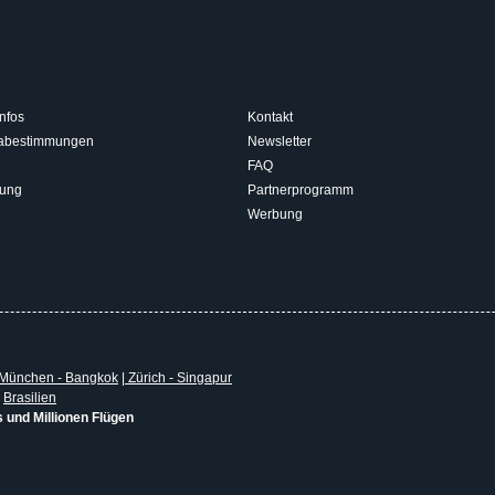
nfos
Kontakt
isabestimmungen
Newsletter
FAQ
rung
Partnerprogramm
Werbung
München - Bangkok
|
Zürich - Singapur
|
Brasilien
s und Millionen Flügen