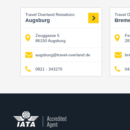
Travel Overland Reisebüro
Travel 
Augsburg
Brem
Zeuggasse 5
Fe
86150 Augsburg
28
augsburg@travel-overland.de
br
0821 - 343270
04