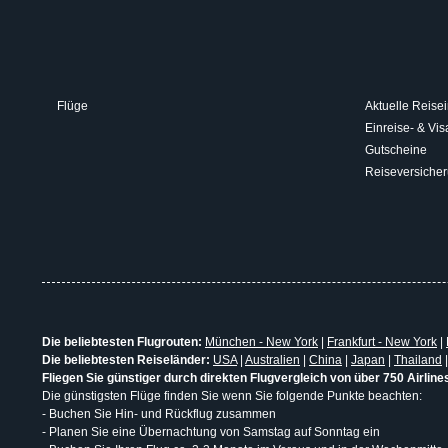
Flüge
Aktuelle Reisei
Einreise- & V
Gutscheine
Reiseversiche
Die beliebtesten Flugrouten:
München - New York
|
Frankfurt - New York
|
Die beliebtesten Reiseländer:
USA
|
Australien
|
China
|
Japan
|
Thailand
Fliegen Sie günstiger durch direkten Flugvergleich von über 750 Airline
Die günstigsten Flüge finden Sie wenn Sie folgende Punkte beachten:
- Buchen Sie Hin- und Rückflug zusammen
- Planen Sie eine Übernachtung von Samstag auf Sonntag ein