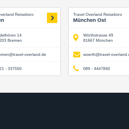
Overland Reisebüro
Travel Overland Reisebüro
en
München Ost
delhören 14
Wörthstrasse 49
203 Bremen
81667 München
emen@travel-overland.de
woerth@travel-overland.
21 - 337550
089 - 4447840