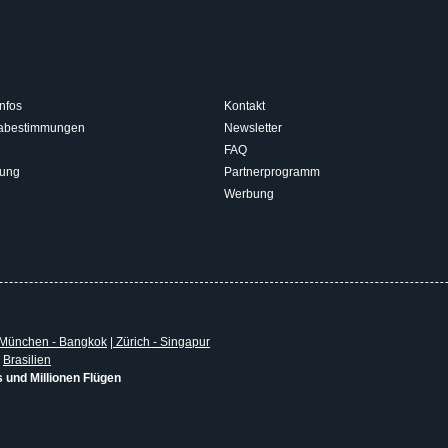
nfos
Kontakt
isabestimmungen
Newsletter
FAQ
rung
Partnerprogramm
Werbung
München - Bangkok
|
Zürich - Singapur
|
Brasilien
s und Millionen Flügen