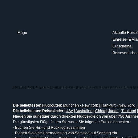
Flüge
Aktuelle Reisei
Einreise- & V
Gutscheine
Reiseversiche
Die beliebtesten Flugrouten:
München - New York
|
Frankfurt - New York
|
Die beliebtesten Reiseländer:
USA
|
Australien
|
China
|
Japan
|
Thailand
Fliegen Sie günstiger durch direkten Flugvergleich von über 750 Airline
Die günstigsten Flüge finden Sie wenn Sie folgende Punkte beachten:
- Buchen Sie Hin- und Rückflug zusammen
- Planen Sie eine Übernachtung von Samstag auf Sonntag ein