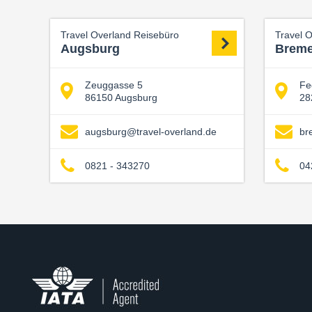
Travel Overland Reisebüro
Travel 
Augsburg
Brem
Zeuggasse 5
Fe
86150 Augsburg
28
augsburg@travel-overland.de
br
0821 - 343270
04