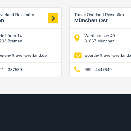
Overland Reisebüro
Travel Overland Reisebüro
en
München Ost
delhören 14
Wörthstrasse 49
203 Bremen
81667 München
emen@travel-overland.de
woerth@travel-overland.
21 - 337550
089 - 4447840