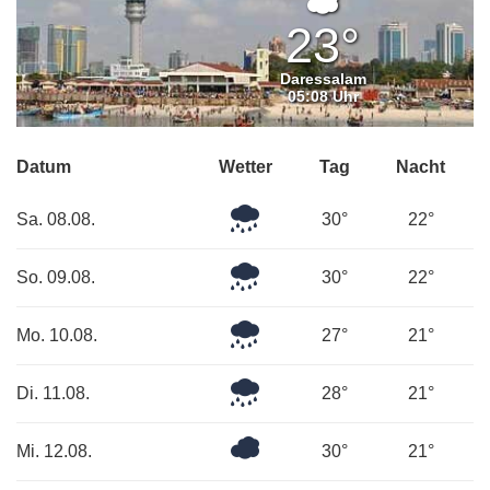
Überwiege
bewölkt
23°
Daressalam
05:08 Uhr
Datum
Wetter
Tag
Nacht
Leichter
Sa. 08.08.
30°
22°
Regen
Leichter
So. 09.08.
30°
22°
Regen
Leichter
Mo. 10.08.
27°
21°
Regen
Leichter
Di. 11.08.
28°
21°
Regen
Bedeckt
Mi. 12.08.
30°
21°