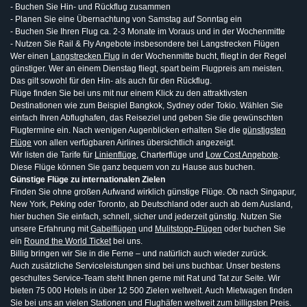
- Buchen Sie Hin- und Rückflug zusammen
- Planen Sie eine Übernachtung von Samstag auf Sonntag ein
- Buchen Sie Ihren Flug ca. 2-3 Monate im Voraus und in der Wochenmitte
- Nutzen Sie Rail & Fly Angebote insbesondere bei Langstrecken Flügen
Wer einen
Langstrecken Flug
in der Wochenmitte bucht, fliegt in der Regel
günstiger. Wer an einem Dienstag fliegt, spart beim Flugpreis am meisten.
Das gilt sowohl für den Hin- als auch für den Rückflug.
Flüge finden Sie bei uns mit nur einem Klick zu den attraktivsten
Destinationen wie zum Beispiel Bangkok, Sydney oder Tokio. Wählen Sie
einfach Ihren Abflughafen, das Reiseziel und geben Sie die gewünschten
Flugtermine ein. Nach wenigen Augenblicken erhalten Sie die
günstigsten
Flüge
von allen verfügbaren Airlines übersichtlich angezeigt.
Wir listen die Tarife für
Linienflüge
, Charterflüge und
Low Cost Angebote
.
Diese Flüge können Sie ganz bequem von zu Hause aus buchen.
Günstige Flüge zu internationalen Zielen
Finden Sie ohne großen Aufwand wirklich günstige Flüge. Ob nach Singapur,
New York, Peking oder Toronto, ab Deutschland oder auch ab dem Ausland,
hier buchen Sie einfach, schnell, sicher und jederzeit günstig. Nutzen Sie
unsere Erfahrung mit
Gabelflügen
und
Mulitstopp-Flügen
oder buchen Sie
ein
Round the World Ticket
bei uns.
Billig bringen wir Sie in die Ferne – und natürlich auch wieder zurück.
Auch zusätzliche Serviceleistungen sind bei uns buchbar. Unser bestens
geschultes Service-Team steht Ihnen gerne mit Rat und Tat zur Seite. Wir
bieten 75 000 Hotels in über 12 500 Zielen weltweit. Auch Mietwagen finden
Sie bei uns an vielen Stationen und Flughäfen weltweit zum billigsten Preis.