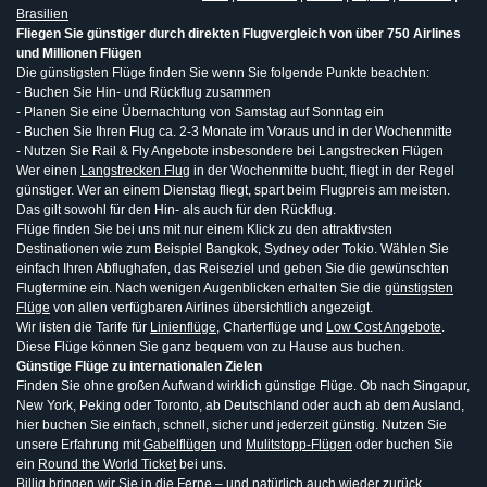
Brasilien
Fliegen Sie günstiger durch direkten Flugvergleich von über 750 Airlines
und Millionen Flügen
Die günstigsten Flüge finden Sie wenn Sie folgende Punkte beachten:
- Buchen Sie Hin- und Rückflug zusammen
- Planen Sie eine Übernachtung von Samstag auf Sonntag ein
- Buchen Sie Ihren Flug ca. 2-3 Monate im Voraus und in der Wochenmitte
- Nutzen Sie Rail & Fly Angebote insbesondere bei Langstrecken Flügen
Wer einen
Langstrecken Flug
in der Wochenmitte bucht, fliegt in der Regel
günstiger. Wer an einem Dienstag fliegt, spart beim Flugpreis am meisten.
Das gilt sowohl für den Hin- als auch für den Rückflug.
Flüge finden Sie bei uns mit nur einem Klick zu den attraktivsten
Destinationen wie zum Beispiel Bangkok, Sydney oder Tokio. Wählen Sie
einfach Ihren Abflughafen, das Reiseziel und geben Sie die gewünschten
Flugtermine ein. Nach wenigen Augenblicken erhalten Sie die
günstigsten
Flüge
von allen verfügbaren Airlines übersichtlich angezeigt.
Wir listen die Tarife für
Linienflüge
, Charterflüge und
Low Cost Angebote
.
Diese Flüge können Sie ganz bequem von zu Hause aus buchen.
Günstige Flüge zu internationalen Zielen
Finden Sie ohne großen Aufwand wirklich günstige Flüge. Ob nach Singapur,
New York, Peking oder Toronto, ab Deutschland oder auch ab dem Ausland,
hier buchen Sie einfach, schnell, sicher und jederzeit günstig. Nutzen Sie
unsere Erfahrung mit
Gabelflügen
und
Mulitstopp-Flügen
oder buchen Sie
ein
Round the World Ticket
bei uns.
Billig bringen wir Sie in die Ferne – und natürlich auch wieder zurück.