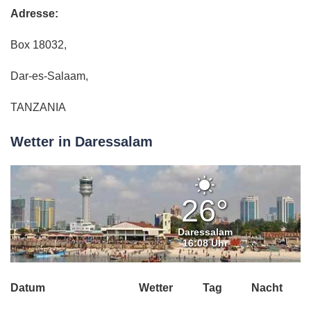
Adresse:
Box 18032,
Dar-es-Salaam,
TANZANIA
Wetter in Daressalam
Klarer
Himmel
26°
Daressalam
16:08 Uhr
Datum
Wetter
Tag
Nacht