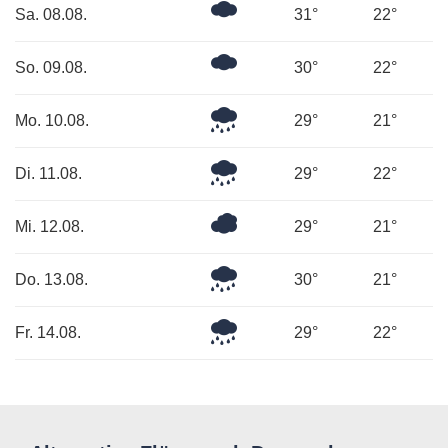
Ein
Sa. 08.08.
31°
22°
paar
Wolken
Ein
So. 09.08.
30°
22°
paar
Wolken
Leichter
Mo. 10.08.
29°
21°
Regen
Leichter
Di. 11.08.
29°
22°
Regen
Bedeckt
Mi. 12.08.
29°
21°
Leichter
Do. 13.08.
30°
21°
Regen
Leichter
Fr. 14.08.
29°
22°
Regen