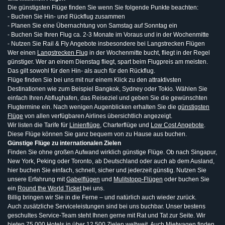
Die günstigsten Flüge finden Sie wenn Sie folgende Punkte beachten:
- Buchen Sie Hin- und Rückflug zusammen
- Planen Sie eine Übernachtung von Samstag auf Sonntag ein
- Buchen Sie Ihren Flug ca. 2-3 Monate im Voraus und in der Wochenmitte
- Nutzen Sie Rail & Fly Angebote insbesondere bei Langstrecken Flügen
Wer einen
Langstrecken Flug
in der Wochenmitte bucht, fliegt in der Regel
günstiger. Wer an einem Dienstag fliegt, spart beim Flugpreis am meisten.
Das gilt sowohl für den Hin- als auch für den Rückflug.
Flüge finden Sie bei uns mit nur einem Klick zu den attraktivsten
Destinationen wie zum Beispiel Bangkok, Sydney oder Tokio. Wählen Sie
einfach Ihren Abflughafen, das Reiseziel und geben Sie die gewünschten
Flugtermine ein. Nach wenigen Augenblicken erhalten Sie die
günstigsten
Flüge
von allen verfügbaren Airlines übersichtlich angezeigt.
Wir listen die Tarife für
Linienflüge
, Charterflüge und
Low Cost Angebote
.
Diese Flüge können Sie ganz bequem von zu Hause aus buchen.
Günstige Flüge zu internationalen Zielen
Finden Sie ohne großen Aufwand wirklich günstige Flüge. Ob nach Singapur,
New York, Peking oder Toronto, ab Deutschland oder auch ab dem Ausland,
hier buchen Sie einfach, schnell, sicher und jederzeit günstig. Nutzen Sie
unsere Erfahrung mit
Gabelflügen
und
Mulitstopp-Flügen
oder buchen Sie
ein
Round the World Ticket
bei uns.
Billig bringen wir Sie in die Ferne – und natürlich auch wieder zurück.
Auch zusätzliche Serviceleistungen sind bei uns buchbar. Unser bestens
geschultes Service-Team steht Ihnen gerne mit Rat und Tat zur Seite. Wir
bieten 75 000 Hotels in über 12 500 Zielen weltweit. Auch Mietwagen finden