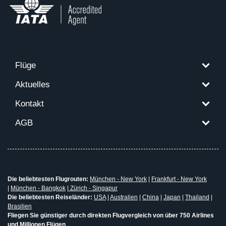
Flüge
Aktuelles
Kontakt
AGB
Die beliebtesten Flugrouten:
München - New York
|
Frankfurt - New York
|
München - Bangkok
|
Zürich - Singapur
Die beliebtesten Reiseländer:
USA
|
Australien
|
China
|
Japan
|
Thailand
|
Brasilien
Fliegen Sie günstiger durch direkten Flugvergleich von über 750 Airlines
und Millionen Flügen