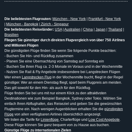
Die beliebtesten Flugrouten:
München - New York
|
Frankfurt - New York
|
München - Bangkok
|
Zürich - Singapur
Die beliebtesten Reiseländer:
USA
|
Australien
|
China
|
Japan
|
Thailand
|
Brasilien
Fliegen Sie günstiger durch direkten Flugvergleich von über 750 Airlines
und Millionen Flügen
Die günstigsten Flüge finden Sie wenn Sie folgende Punkte beachten:
- Buchen Sie Hin- und Rückflug zusammen
- Planen Sie eine Übernachtung von Samstag auf Sonntag ein
- Buchen Sie Ihren Flug ca. 2-3 Monate im Voraus und in der Wochenmitte
- Nutzen Sie Rail & Fly Angebote insbesondere bei Langstrecken Flügen
Wer einen
Langstrecken Flug
in der Wochenmitte bucht, fliegt in der Regel
günstiger. Wer an einem Dienstag fliegt, spart beim Flugpreis am meisten.
Das gilt sowohl für den Hin- als auch für den Rückflug.
Flüge finden Sie bei uns mit nur einem Klick zu den attraktivsten
Destinationen wie zum Beispiel Bangkok, Sydney oder Tokio. Wählen Sie
einfach Ihren Abflughafen, das Reiseziel und geben Sie die gewünschten
Flugtermine ein. Nach wenigen Augenblicken erhalten Sie die
günstigsten
Flüge
von allen verfügbaren Airlines übersichtlich angezeigt.
Wir listen die Tarife für
Linienflüge
, Charterflüge und
Low Cost Angebote
.
Diese Flüge können Sie ganz bequem von zu Hause aus buchen.
Günstige Flüge zu internationalen Zielen