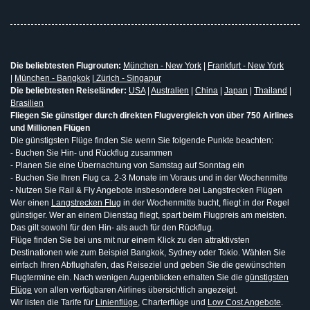
Die beliebtesten Flugrouten:
München - New York
|
Frankfurt - New York
|
München - Bangkok
|
Zürich - Singapur
Die beliebtesten Reiseländer:
USA
|
Australien
|
China
|
Japan
|
Thailand
|
Brasilien
Fliegen Sie günstiger durch direkten Flugvergleich von über 750 Airlines
und Millionen Flügen
Die günstigsten Flüge finden Sie wenn Sie folgende Punkte beachten:
- Buchen Sie Hin- und Rückflug zusammen
- Planen Sie eine Übernachtung von Samstag auf Sonntag ein
- Buchen Sie Ihren Flug ca. 2-3 Monate im Voraus und in der Wochenmitte
- Nutzen Sie Rail & Fly Angebote insbesondere bei Langstrecken Flügen
Wer einen
Langstrecken Flug
in der Wochenmitte bucht, fliegt in der Regel
günstiger. Wer an einem Dienstag fliegt, spart beim Flugpreis am meisten.
Das gilt sowohl für den Hin- als auch für den Rückflug.
Flüge finden Sie bei uns mit nur einem Klick zu den attraktivsten
Destinationen wie zum Beispiel Bangkok, Sydney oder Tokio. Wählen Sie
einfach Ihren Abflughafen, das Reiseziel und geben Sie die gewünschten
Flugtermine ein. Nach wenigen Augenblicken erhalten Sie die
günstigsten
Flüge
von allen verfügbaren Airlines übersichtlich angezeigt.
Wir listen die Tarife für
Linienflüge
, Charterflüge und
Low Cost Angebote
.