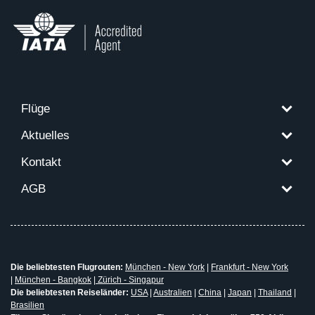
Flüge
Aktuelles
Kontakt
AGB
Die beliebtesten Flugrouten:
München - New York
|
Frankfurt - New York
|
München - Bangkok
|
Zürich - Singapur
Die beliebtesten Reiseländer:
USA
|
Australien
|
China
|
Japan
|
Thailand
|
Brasilien