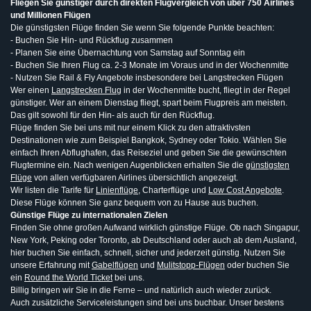
Fliegen Sie günstiger durch direkten Flugvergleich von über 750 Airlines
und Millionen Flügen
Die günstigsten Flüge finden Sie wenn Sie folgende Punkte beachten:
- Buchen Sie Hin- und Rückflug zusammen
- Planen Sie eine Übernachtung von Samstag auf Sonntag ein
- Buchen Sie Ihren Flug ca. 2-3 Monate im Voraus und in der Wochenmitte
- Nutzen Sie Rail & Fly Angebote insbesondere bei Langstrecken Flügen
Wer einen
Langstrecken Flug
in der Wochenmitte bucht, fliegt in der Regel
günstiger. Wer an einem Dienstag fliegt, spart beim Flugpreis am meisten.
Das gilt sowohl für den Hin- als auch für den Rückflug.
Flüge finden Sie bei uns mit nur einem Klick zu den attraktivsten
Destinationen wie zum Beispiel Bangkok, Sydney oder Tokio. Wählen Sie
einfach Ihren Abflughafen, das Reiseziel und geben Sie die gewünschten
Flugtermine ein. Nach wenigen Augenblicken erhalten Sie die
günstigsten
Flüge
von allen verfügbaren Airlines übersichtlich angezeigt.
Wir listen die Tarife für
Linienflüge
, Charterflüge und
Low Cost Angebote
.
Diese Flüge können Sie ganz bequem von zu Hause aus buchen.
Günstige Flüge zu internationalen Zielen
Finden Sie ohne großen Aufwand wirklich günstige Flüge. Ob nach Singapur,
New York, Peking oder Toronto, ab Deutschland oder auch ab dem Ausland,
hier buchen Sie einfach, schnell, sicher und jederzeit günstig. Nutzen Sie
unsere Erfahrung mit
Gabelflügen
und
Mulitstopp-Flügen
oder buchen Sie
ein
Round the World Ticket
bei uns.
Billig bringen wir Sie in die Ferne – und natürlich auch wieder zurück.
Auch zusätzliche Serviceleistungen sind bei uns buchbar. Unser bestens