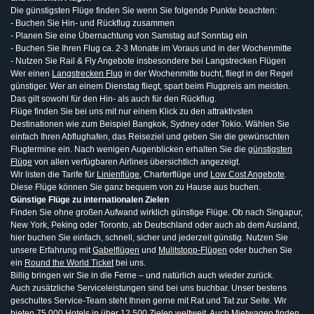
Die günstigsten Flüge finden Sie wenn Sie folgende Punkte beachten:
- Buchen Sie Hin- und Rückflug zusammen
- Planen Sie eine Übernachtung von Samstag auf Sonntag ein
- Buchen Sie Ihren Flug ca. 2-3 Monate im Voraus und in der Wochenmitte
- Nutzen Sie Rail & Fly Angebote insbesondere bei Langstrecken Flügen
Wer einen
Langstrecken Flug
in der Wochenmitte bucht, fliegt in der Regel
günstiger. Wer an einem Dienstag fliegt, spart beim Flugpreis am meisten.
Das gilt sowohl für den Hin- als auch für den Rückflug.
Flüge finden Sie bei uns mit nur einem Klick zu den attraktivsten
Destinationen wie zum Beispiel Bangkok, Sydney oder Tokio. Wählen Sie
einfach Ihren Abflughafen, das Reiseziel und geben Sie die gewünschten
Flugtermine ein. Nach wenigen Augenblicken erhalten Sie die
günstigsten
Flüge
von allen verfügbaren Airlines übersichtlich angezeigt.
Wir listen die Tarife für
Linienflüge
, Charterflüge und
Low Cost Angebote
.
Diese Flüge können Sie ganz bequem von zu Hause aus buchen.
Günstige Flüge zu internationalen Zielen
Finden Sie ohne großen Aufwand wirklich günstige Flüge. Ob nach Singapur,
New York, Peking oder Toronto, ab Deutschland oder auch ab dem Ausland,
hier buchen Sie einfach, schnell, sicher und jederzeit günstig. Nutzen Sie
unsere Erfahrung mit
Gabelflügen
und
Mulitstopp-Flügen
oder buchen Sie
ein
Round the World Ticket
bei uns.
Billig bringen wir Sie in die Ferne – und natürlich auch wieder zurück.
Auch zusätzliche Serviceleistungen sind bei uns buchbar. Unser bestens
geschultes Service-Team steht Ihnen gerne mit Rat und Tat zur Seite. Wir
bieten 75 000 Hotels in über 12 500 Zielen weltweit. Auch Mietwagen finden