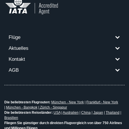
Flüge
Aktuelles
Kontakt
AGB
Die beliebtesten Flugrouten:
München - New York
|
Frankfurt - New York
|
München - Bangkok
|
Zürich - Singapur
Die beliebtesten Reiseländer:
USA
|
Australien
|
China
|
Japan
|
Thailand
|
Brasilien
Fliegen Sie günstiger durch direkten Flugvergleich von über 750 Airlines
und Millionen Flügen