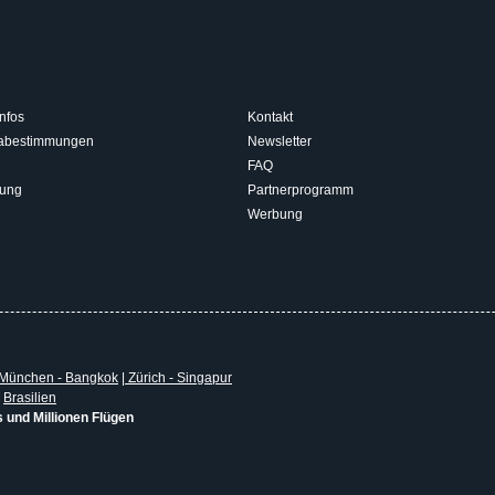
nfos
Kontakt
isabestimmungen
Newsletter
FAQ
rung
Partnerprogramm
Werbung
München - Bangkok
|
Zürich - Singapur
|
Brasilien
s und Millionen Flügen