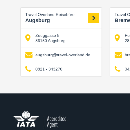
Travel Overland Reisebüro
Travel 
Augsburg
Brem
Zeuggasse 5
Fe
86150 Augsburg
28
augsburg@travel-overland.de
br
0821 - 343270
04