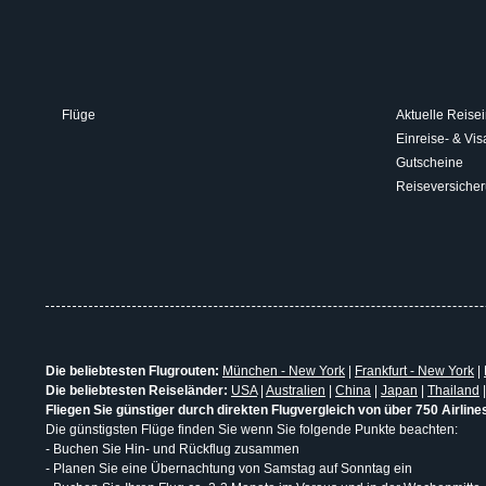
Flüge
Aktuelle Reisei
Einreise- & V
Gutscheine
Reiseversiche
Die beliebtesten Flugrouten:
München - New York
|
Frankfurt - New York
|
Die beliebtesten Reiseländer:
USA
|
Australien
|
China
|
Japan
|
Thailand
Fliegen Sie günstiger durch direkten Flugvergleich von über 750 Airline
Die günstigsten Flüge finden Sie wenn Sie folgende Punkte beachten:
- Buchen Sie Hin- und Rückflug zusammen
- Planen Sie eine Übernachtung von Samstag auf Sonntag ein