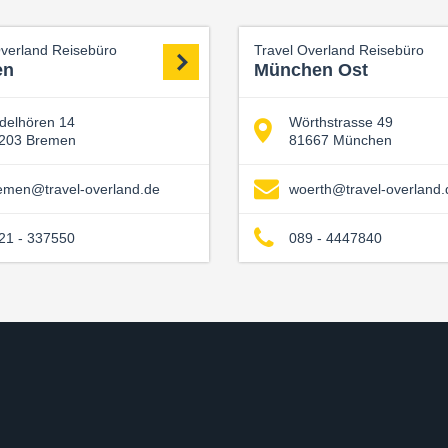
Overland Reisebüro
Travel Overland Reisebüro
en
München Ost
delhören 14
Wörthstrasse 49
203 Bremen
81667 München
emen@travel-overland.de
woerth@travel-overland.
21 - 337550
089 - 4447840