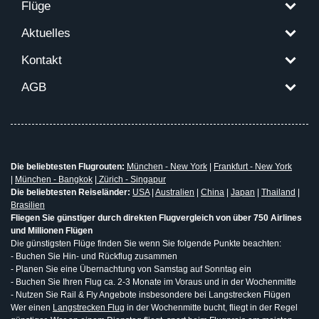
Flüge
Aktuelles
Kontakt
AGB
Die beliebtesten Flugrouten:
München - New York
|
Frankfurt - New York
|
München - Bangkok
|
Zürich - Singapur
Die beliebtesten Reiseländer:
USA
|
Australien
|
China
|
Japan
|
Thailand
|
Brasilien
Fliegen Sie günstiger durch direkten Flugvergleich von über 750 Airlines
und Millionen Flügen
Die günstigsten Flüge finden Sie wenn Sie folgende Punkte beachten:
- Buchen Sie Hin- und Rückflug zusammen
- Planen Sie eine Übernachtung von Samstag auf Sonntag ein
- Buchen Sie Ihren Flug ca. 2-3 Monate im Voraus und in der Wochenmitte
- Nutzen Sie Rail & Fly Angebote insbesondere bei Langstrecken Flügen
Wer einen
Langstrecken Flug
in der Wochenmitte bucht, fliegt in der Regel