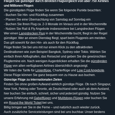
Fliegen Sie günstiger durch direkten Flugvergleich von über 750 Airlines
und Millionen Flügen
Die günstigsten Flüge finden Sie wenn Sie folgende Punkte beachten:
- Buchen Sie Hin- und Rückflug zusammen
- Planen Sie eine Übernachtung von Samstag auf Sonntag ein
- Buchen Sie Ihren Flug ca. 2-3 Monate im Voraus und in der Wochenmitte
- Nutzen Sie Rail & Fly Angebote insbesondere bei Langstrecken Flügen
Wer einen
Langstrecken Flug
in der Wochenmitte bucht, fliegt in der Regel
günstiger. Wer an einem Dienstag fliegt, spart beim Flugpreis am meisten.
Das gilt sowohl für den Hin- als auch für den Rückflug.
Flüge finden Sie bei uns mit nur einem Klick zu den attraktivsten
Destinationen wie zum Beispiel Bangkok, Sydney oder Tokio. Wählen Sie
einfach Ihren Abflughafen, das Reiseziel und geben Sie die gewünschten
Flugtermine ein. Nach wenigen Augenblicken erhalten Sie die
günstigsten
Flüge
von allen verfügbaren Airlines übersichtlich angezeigt.
Wir listen die Tarife für
Linienflüge
, Charterflüge und
Low Cost Angebote
.
Diese Flüge können Sie ganz bequem von zu Hause aus buchen.
Günstige Flüge zu internationalen Zielen
Finden Sie ohne großen Aufwand wirklich günstige Flüge. Ob nach Singapur,
New York, Peking oder Toronto, ab Deutschland oder auch ab dem Ausland,
hier buchen Sie einfach, schnell, sicher und jederzeit günstig. Nutzen Sie
unsere Erfahrung mit
Gabelflügen
und
Mulitstopp-Flügen
oder buchen Sie
ein
Round the World Ticket
bei uns.
Billig bringen wir Sie in die Ferne – und natürlich auch wieder zurück.
Auch zusätzliche Serviceleistungen sind bei uns buchbar. Unser bestens