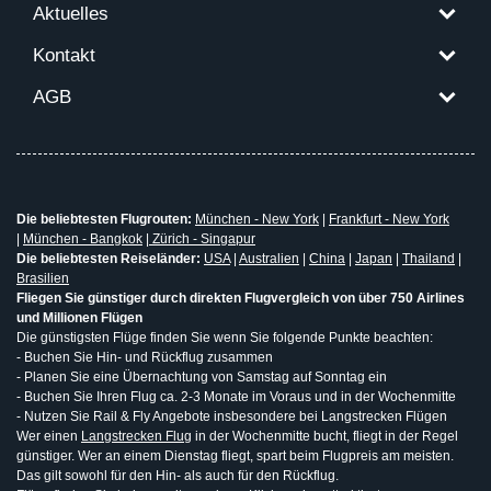
Aktuelles
Kontakt
AGB
Die beliebtesten Flugrouten:
München - New York
|
Frankfurt - New York
|
München - Bangkok
|
Zürich - Singapur
Die beliebtesten Reiseländer:
USA
|
Australien
|
China
|
Japan
|
Thailand
|
Brasilien
Fliegen Sie günstiger durch direkten Flugvergleich von über 750 Airlines
und Millionen Flügen
Die günstigsten Flüge finden Sie wenn Sie folgende Punkte beachten:
- Buchen Sie Hin- und Rückflug zusammen
- Planen Sie eine Übernachtung von Samstag auf Sonntag ein
- Buchen Sie Ihren Flug ca. 2-3 Monate im Voraus und in der Wochenmitte
- Nutzen Sie Rail & Fly Angebote insbesondere bei Langstrecken Flügen
Wer einen
Langstrecken Flug
in der Wochenmitte bucht, fliegt in der Regel
günstiger. Wer an einem Dienstag fliegt, spart beim Flugpreis am meisten.
Das gilt sowohl für den Hin- als auch für den Rückflug.