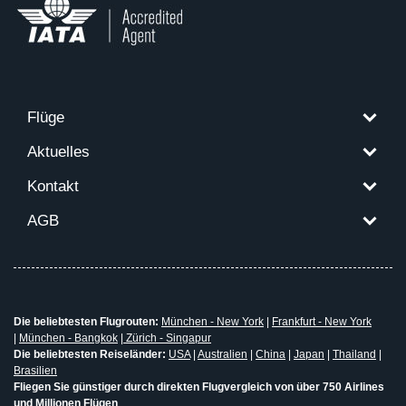
Flüge
Aktuelles
Kontakt
AGB
Die beliebtesten Flugrouten:
München - New York
|
Frankfurt - New York
|
München - Bangkok
|
Zürich - Singapur
Die beliebtesten Reiseländer:
USA
|
Australien
|
China
|
Japan
|
Thailand
|
Brasilien
Fliegen Sie günstiger durch direkten Flugvergleich von über 750 Airlines
und Millionen Flügen