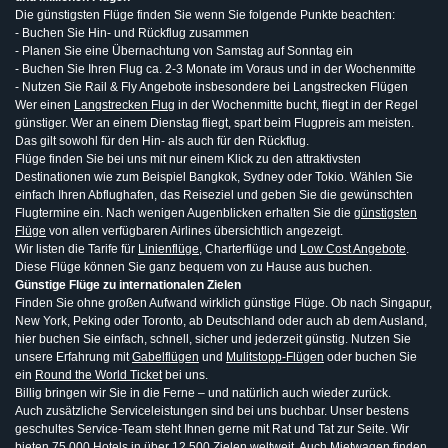
Die günstigsten Flüge finden Sie wenn Sie folgende Punkte beachten:
- Buchen Sie Hin- und Rückflug zusammen
- Planen Sie eine Übernachtung von Samstag auf Sonntag ein
- Buchen Sie Ihren Flug ca. 2-3 Monate im Voraus und in der Wochenmitte
- Nutzen Sie Rail & Fly Angebote insbesondere bei Langstrecken Flügen
Wer einen
Langstrecken Flug
in der Wochenmitte bucht, fliegt in der Regel
günstiger. Wer an einem Dienstag fliegt, spart beim Flugpreis am meisten.
Das gilt sowohl für den Hin- als auch für den Rückflug.
Flüge finden Sie bei uns mit nur einem Klick zu den attraktivsten
Destinationen wie zum Beispiel Bangkok, Sydney oder Tokio. Wählen Sie
einfach Ihren Abflughafen, das Reiseziel und geben Sie die gewünschten
Flugtermine ein. Nach wenigen Augenblicken erhalten Sie die
günstigsten
Flüge
von allen verfügbaren Airlines übersichtlich angezeigt.
Wir listen die Tarife für
Linienflüge
, Charterflüge und
Low Cost Angebote
.
Diese Flüge können Sie ganz bequem von zu Hause aus buchen.
Günstige Flüge zu internationalen Zielen
Finden Sie ohne großen Aufwand wirklich günstige Flüge. Ob nach Singapur,
New York, Peking oder Toronto, ab Deutschland oder auch ab dem Ausland,
hier buchen Sie einfach, schnell, sicher und jederzeit günstig. Nutzen Sie
unsere Erfahrung mit
Gabelflügen
und
Mulitstopp-Flügen
oder buchen Sie
ein
Round the World Ticket
bei uns.
Billig bringen wir Sie in die Ferne – und natürlich auch wieder zurück.
Auch zusätzliche Serviceleistungen sind bei uns buchbar. Unser bestens
geschultes Service-Team steht Ihnen gerne mit Rat und Tat zur Seite. Wir
bieten 75 000 Hotels in über 12 500 Zielen weltweit. Auch Mietwagen finden