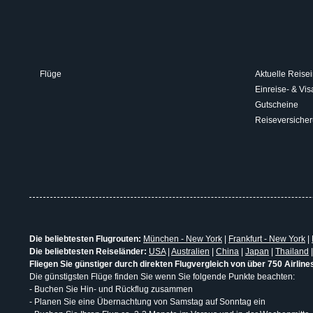
Flüge
Aktuelle Reisei
Einreise- & V
Gutscheine
Reiseversiche
Die beliebtesten Flugrouten:
München - New York
|
Frankfurt - New York
|
Die beliebtesten Reiseländer:
USA
|
Australien
|
China
|
Japan
|
Thailand
Fliegen Sie günstiger durch direkten Flugvergleich von über 750 Airline
Die günstigsten Flüge finden Sie wenn Sie folgende Punkte beachten:
- Buchen Sie Hin- und Rückflug zusammen
- Planen Sie eine Übernachtung von Samstag auf Sonntag ein