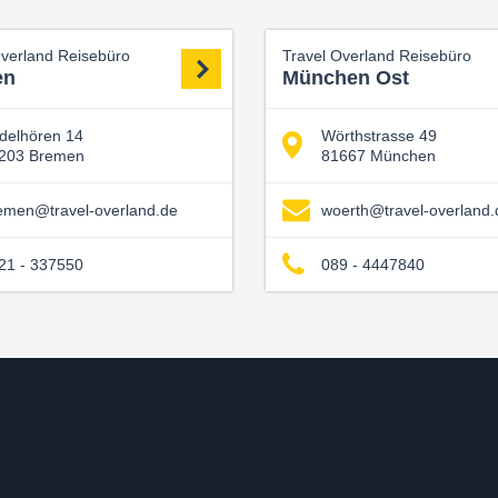
Overland Reisebüro
Travel Overland Reisebüro
en
München Ost
delhören 14
Wörthstrasse 49
203 Bremen
81667 München
emen@travel-overland.de
woerth@travel-overland.
21 - 337550
089 - 4447840