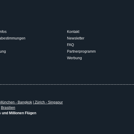
nfos
Kontakt
isabestimmungen
Newsletter
FAQ
rung
Partnerprogramm
Werbung
München - Bangkok
|
Zürich - Singapur
|
Brasilien
s und Millionen Flügen