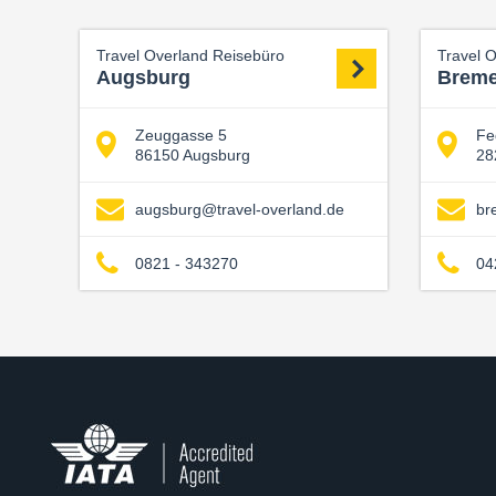
Travel Overland Reisebüro
Travel 
Augsburg
Brem
Zeuggasse 5
Fe
86150 Augsburg
28
augsburg@travel-overland.de
br
0821 - 343270
04