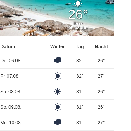
Klarer
Himmel
26°
Ibiza
05:08 Uhr
Datum
Wetter
Tag
Nacht
Überwiegend
Do. 06.08.
32°
26°
bewölkt
Klarer
Fr. 07.08.
32°
27°
Himmel
Klarer
Sa. 08.08.
31°
26°
Himmel
Klarer
So. 09.08.
31°
26°
Himmel
Überwiegend
Mo. 10.08.
31°
27°
bewölkt