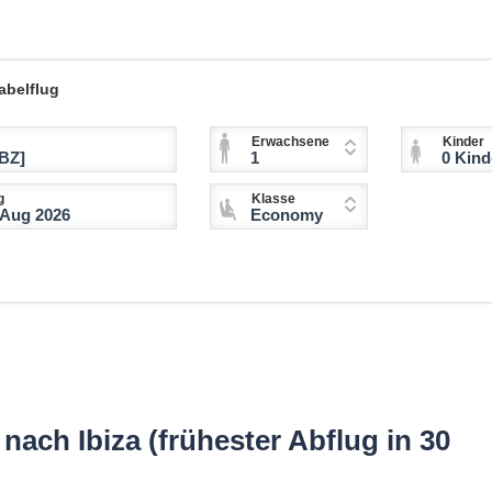
abelflug
Erwachsene
Kinder
1
0 Kinder (2-11 
g
Klasse
Economy
ach Ibiza (frühester Abflug in 30