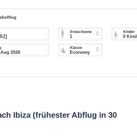
abelflug
Erwachsene
Kinder
1
0 Kinder (2-11 
g
Klasse
Economy
ch Ibiza (frühester Abflug in 30