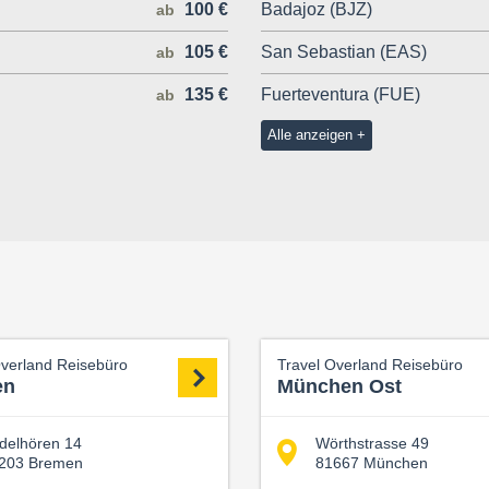
100 €
Badajoz (BJZ)
ab
105 €
San Sebastian (EAS)
ab
135 €
Fuerteventura (FUE)
ab
Alle anzeigen
Overland Reisebüro
Travel Overland Reisebüro
en
München Ost
delhören 14
Wörthstrasse 49
203 Bremen
81667 München